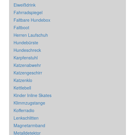
Eiweißdrink
Fahrradspiegel
Faltbare Hundebox
Faltboot
Herren Laufschuh
Hundebürste
Hundeschreck
Karpfenstuhl
Katzenabwehr
Katzengeschirr
Katzenklo
Kettlebell
Kinder Inline Skates
Klimmzugstange
Kofferradio
Lenkschlitten
Magnetarmband
Metalldetektor