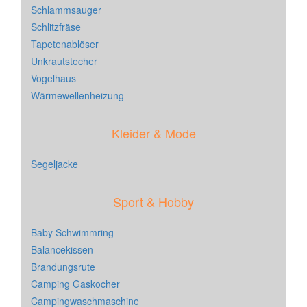
Schlammsauger
Schlitzfräse
Tapetenablöser
Unkrautstecher
Vogelhaus
Wärmewellenheizung
Kleider & Mode
Segeljacke
Sport & Hobby
Baby Schwimmring
Balancekissen
Brandungsrute
Camping Gaskocher
Campingwaschmaschine