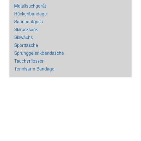
Metallsuchgerät
Rückenbandage
Saunaaufguss
Skirucksack
Skiwachs
Sporttasche
Sprunggelenkbandasche
Taucherflossen
Tennisarm Bandage
Impressum
&
Datenschutz
| * = Affiliate Link