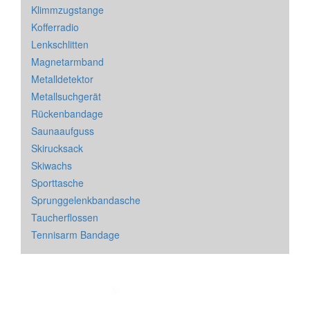
Klimmzugstange
Kofferradio
Lenkschlitten
Magnetarmband
Metalldetektor
Metallsuchgerät
Rückenbandage
Saunaaufguss
Skirucksack
Skiwachs
Sporttasche
Sprunggelenkbandasche
Taucherflossen
Tennisarm Bandage
Impressum
&
Datenschutz
| * = Affiliate Link