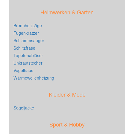
Heimwerken & Garten
Brennholzsäge
Fugenkratzer
Schlammsauger
Schlitzfräse
Tapetenablöser
Unkrautstecher
Vogelhaus
Wärmewellenheizung
Kleider & Mode
Segeljacke
Sport & Hobby