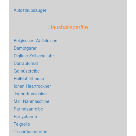
Autostaubsauger
Haushaltsgeräte
Belgisches Waffeleisen
Dampfgarer
Digitale Zeitschaltuhr
Dörrautomat
Gemüsereibe
Heißluftfritteuse
Ionen Haartrockner
Joghurtmaschine
Mini-Nähmaschine
Parmesanreibe
Partypfanne
Teigrolle
Tischräucherofen