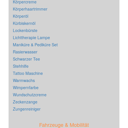
Körpercreme
Körperhaartrimmer
Körperöl
Kürbiskernöl
Lockenbürste
Lichttherapie Lampe
Maniküre & Pediküre Set
Rasierwasser
Schwarzer Tee
Stehhilfe
Tattoo Maschine
Warmwachs
Wimpernfarbe
Wundschutzcreme
Zeckenzange
Zungenreiniger
Fahrzeuge & Mobilität