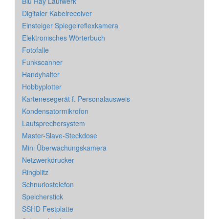
Blu Ray Laufwerk
Digitaler Kabelreceiver
Einsteiger Spiegelreflexkamera
Elektronisches Wörterbuch
Fotofalle
Funkscanner
Handyhalter
Hobbyplotter
Kartenesegerät f. Personalausweis
Kondensatormikrofon
Lautsprechersystem
Master-Slave-Steckdose
Mini Überwachungskamera
Netzwerkdrucker
Ringblitz
Schnurlostelefon
Speicherstick
SSHD Festplatte