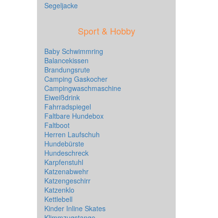
Segeljacke
Sport & Hobby
Baby Schwimmring
Balancekissen
Brandungsrute
Camping Gaskocher
Campingwaschmaschine
Eiweißdrink
Fahrradspiegel
Faltbare Hundebox
Faltboot
Herren Laufschuh
Hundebürste
Hundeschreck
Karpfenstuhl
Katzenabwehr
Katzengeschirr
Katzenklo
Kettlebell
Kinder Inline Skates
Klimmzugstange