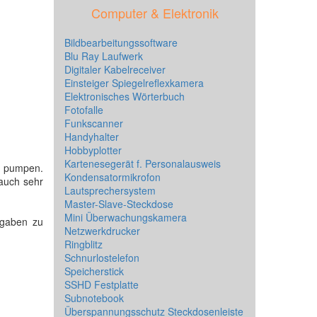
Computer & Elektronik
Bildbearbeitungssoftware
Blu Ray Laufwerk
Digitaler Kabelreceiver
Einsteiger Spiegelreflexkamera
Elektronisches Wörterbuch
Fotofalle
Funkscanner
Handyhalter
Hobbyplotter
Kartenesegerät f. Personalausweis
e pumpen.
Kondensatormikrofon
 auch sehr
Lautsprechersystem
Master-Slave-Steckdose
Mini Überwachungskamera
ngaben zu
Netzwerkdrucker
Ringblitz
Schnurlostelefon
Speicherstick
SSHD Festplatte
Subnotebook
Überspannungsschutz Steckdosenleiste