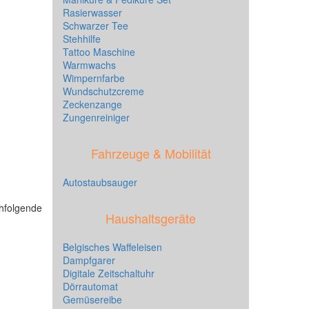
Rasierwasser
Schwarzer Tee
Stehhilfe
Tattoo Maschine
Warmwachs
Wimpernfarbe
Wundschutzcreme
Zeckenzange
Zungenreiniger
Fahrzeuge & Mobilität
Autostaubsauger
chfolgende
Haushaltsgeräte
Belgisches Waffeleisen
Dampfgarer
Digitale Zeitschaltuhr
Dörrautomat
Gemüsereibe