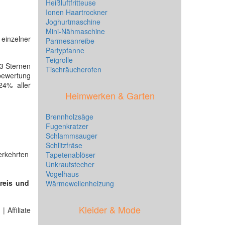
Heißluftfritteuse
Ionen Haartrockner
Joghurtmaschine
Mini-Nähmaschine
einzelner
Parmesanreibe
Partypfanne
Teigrolle
03 Sternen
Tischräucherofen
nbewertung
 24% aller
Heimwerken & Garten
Brennholzsäge
Fugenkratzer
Schlammsauger
Schlitzfräse
erkehrten
Tapetenablöser
Unkrautstecher
Vogelhaus
reis und
Wärmewellenheizung
Kleider & Mode
 Affiliate