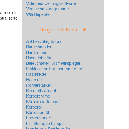
Videobearbeitungssoftware
Virenschutzprogramme
wurde die
Wifi Repeater
isualiserte
Drogerie & Kosmetik
Antibeschlag Spray
Bartschneider
Barttrimmer
Basentabletten
Beleuchteter Kosmetikspiegel
Elektrischer Hornhautentferner
Haarkreide
Haarseife
Hörverstärker
Kosmetikspiegel
Körpercreme
Körperhaartrimmer
Körperöl
Kürbiskernöl
Lockenbürste
Lichttherapie Lampe
Maniküre & Pediküre Set