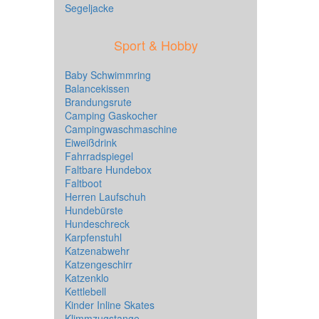
Segeljacke
Sport & Hobby
Baby Schwimmring
Balancekissen
Brandungsrute
Camping Gaskocher
Campingwaschmaschine
Eiweißdrink
Fahrradspiegel
Faltbare Hundebox
Faltboot
Herren Laufschuh
Hundebürste
Hundeschreck
Karpfenstuhl
Katzenabwehr
Katzengeschirr
Katzenklo
Kettlebell
Kinder Inline Skates
Klimmzugstange