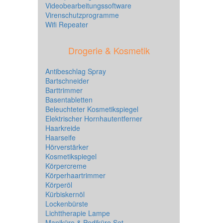
Videobearbeitungssoftware
Virenschutzprogramme
Wifi Repeater
Drogerie & Kosmetik
Antibeschlag Spray
Bartschneider
Barttrimmer
Basentabletten
Beleuchteter Kosmetikspiegel
Elektrischer Hornhautentferner
Haarkreide
Haarseife
Hörverstärker
Kosmetikspiegel
Körpercreme
Körperhaartrimmer
Körperöl
Kürbiskernöl
Lockenbürste
Lichttherapie Lampe
Maniküre & Pediküre Set