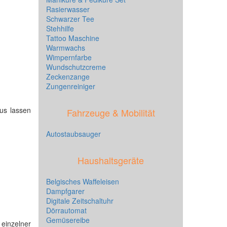
Rasierwasser
Schwarzer Tee
Stehhilfe
Tattoo Maschine
Warmwachs
Wimpernfarbe
Wundschutzcreme
Zeckenzange
Zungenreiniger
aus lassen
Fahrzeuge & Mobilität
Autostaubsauger
Haushaltsgeräte
Belgisches Waffeleisen
Dampfgarer
Digitale Zeitschaltuhr
Dörrautomat
Gemüsereibe
 einzelner