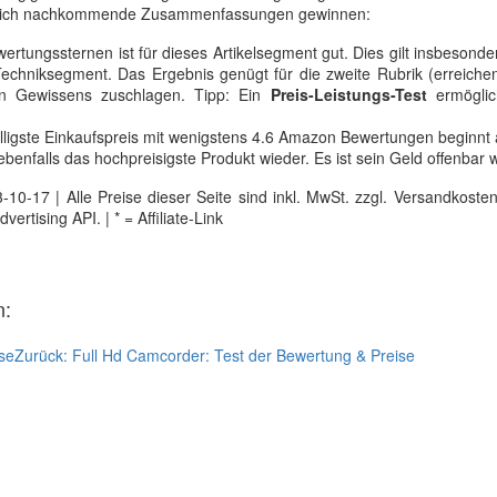
sich nachkommende Zusammenfassungen gewinnen:
ertungssternen ist für dieses Artikelsegment gut. Dies gilt insbesonde
chniksegment. Das Ergebnis genügt für die zweite Rubrik (erreiche
en Gewissens zuschlagen. Tipp: Ein
Preis-Leistungs-Test
ermöglic
illigste Einkaufspreis mit wenigstens 4.6 Amazon Bewertungen beginnt 
benfalls das hochpreisigste Produkt wieder. Es ist sein Geld offenbar w
0-17 | Alle Preise dieser Seite sind inkl. MwSt. zzgl. Versandkosten |
tising API. | * = Affiliate-Link
n:
se
Zurück:
Full Hd Camcorder: Test der Bewertung & Preise