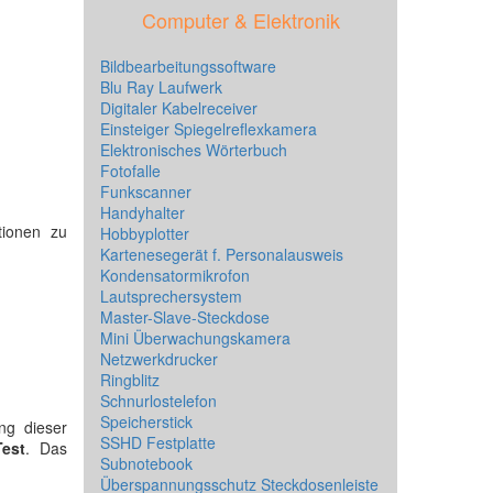
Computer & Elektronik
Bildbearbeitungssoftware
Blu Ray Laufwerk
Digitaler Kabelreceiver
Einsteiger Spiegelreflexkamera
Elektronisches Wörterbuch
Fotofalle
Funkscanner
Handyhalter
tionen zu
Hobbyplotter
Kartenesegerät f. Personalausweis
Kondensatormikrofon
Lautsprechersystem
Master-Slave-Steckdose
Mini Überwachungskamera
Netzwerkdrucker
Ringblitz
Schnurlostelefon
Speicherstick
ng dieser
SSHD Festplatte
Test
. Das
Subnotebook
Überspannungsschutz Steckdosenleiste