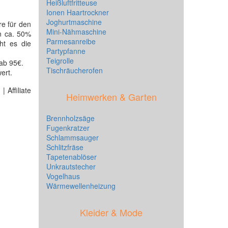
Heißluftfritteuse
Ionen Haartrockner
Joghurtmaschine
re für den
Mini-Nähmaschine
n ca. 50%
Parmesanreibe
ht es die
Partypfanne
Teigrolle
ab 95€.
Tischräucherofen
ert.
 Affiliate
Heimwerken & Garten
Brennholzsäge
Fugenkratzer
Schlammsauger
Schlitzfräse
Tapetenablöser
Unkrautstecher
Vogelhaus
Wärmewellenheizung
Kleider & Mode