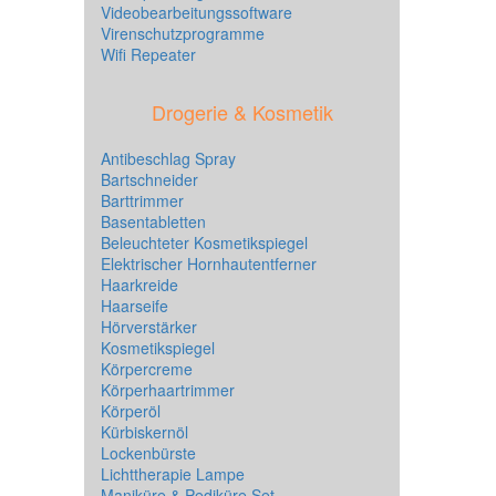
Videobearbeitungssoftware
Virenschutzprogramme
Wifi Repeater
Drogerie & Kosmetik
Antibeschlag Spray
Bartschneider
Barttrimmer
Basentabletten
Beleuchteter Kosmetikspiegel
Elektrischer Hornhautentferner
Haarkreide
Haarseife
Hörverstärker
Kosmetikspiegel
Körpercreme
Körperhaartrimmer
Körperöl
Kürbiskernöl
Lockenbürste
Lichttherapie Lampe
Maniküre & Pediküre Set