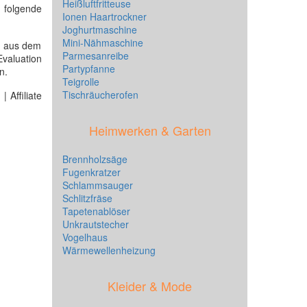
Heißluftfritteuse
olgende
Ionen Haartrockner
Joghurtmaschine
Mini-Nähmaschine
aus dem
Parmesanreibe
Evaluation
Partypfanne
n.
Teigrolle
Tischräucherofen
 Affiliate
Heimwerken & Garten
Brennholzsäge
Fugenkratzer
Schlammsauger
Schlitzfräse
Tapetenablöser
Unkrautstecher
Vogelhaus
Wärmewellenheizung
Kleider & Mode