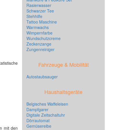
Rasierwasser
Schwarzer Tee
Stehhilfe
Tattoo Maschine
Warmwachs
Wimpernfarbe
Wundschutzcreme
Zeckenzange
Zungenreiniger
atistische
Fahrzeuge & Mobilität
Autostaubsauger
Haushaltsgeräte
Belgisches Waffeleisen
Dampfgarer
Digitale Zeitschaltuhr
Dörrautomat
Gemüsereibe
on mit den