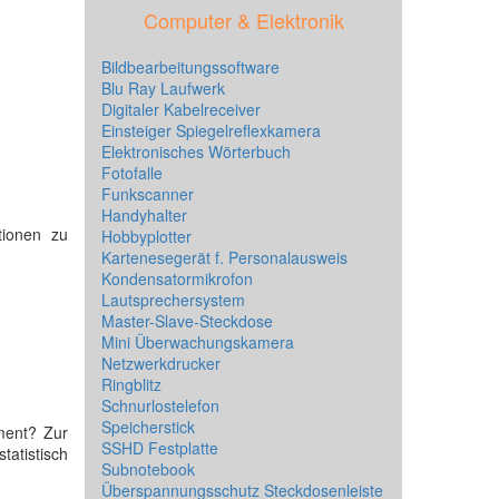
Computer & Elektronik
Bildbearbeitungssoftware
Blu Ray Laufwerk
Digitaler Kabelreceiver
Einsteiger Spiegelreflexkamera
Elektronisches Wörterbuch
Fotofalle
Funkscanner
Handyhalter
tionen zu
Hobbyplotter
Kartenesegerät f. Personalausweis
Kondensatormikrofon
Lautsprechersystem
Master-Slave-Steckdose
Mini Überwachungskamera
Netzwerkdrucker
Ringblitz
Schnurlostelefon
Speicherstick
ment? Zur
SSHD Festplatte
tatistisch
Subnotebook
Überspannungsschutz Steckdosenleiste