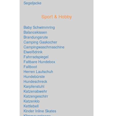
Segeljacke
Sport & Hobby
Baby Schwimmring
Balancekissen
Brandungsrute
Camping Gaskocher
Campingwaschmaschine
Eiweißdrink
Fahrradspiegel
Faltbare Hundebox
Faltboot
Herren Laufschuh
Hundebürste
Hundeschreck
Karpfenstuhl
Katzenabwehr
Katzengeschirr
Katzenklo
Kettlebell
Kinder Inline Skates
Klimmzugstange