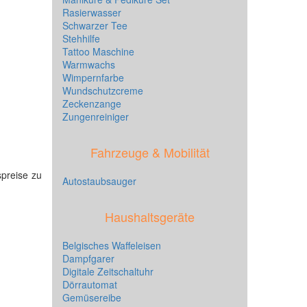
Rasierwasser
Schwarzer Tee
Stehhilfe
Tattoo Maschine
Warmwachs
Wimpernfarbe
Wundschutzcreme
Zeckenzange
Zungenreiniger
Fahrzeuge & Mobilität
spreise zu
Autostaubsauger
Haushaltsgeräte
Belgisches Waffeleisen
Dampfgarer
Digitale Zeitschaltuhr
Dörrautomat
Gemüsereibe