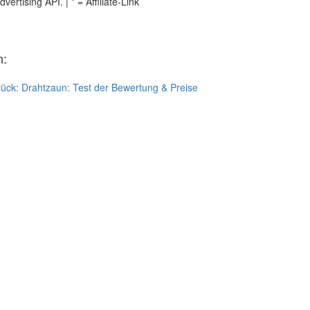
tising API. | * = Affiliate-Link
n:
rück:
Drahtzaun: Test der Bewertung & Preise