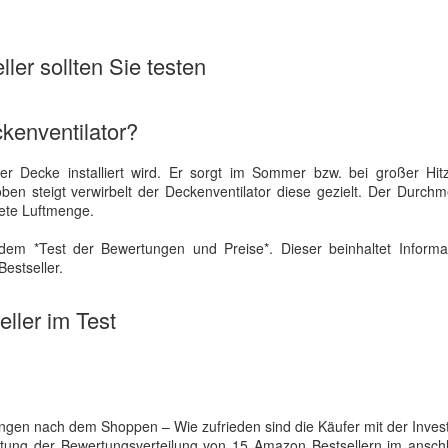
ler sollten Sie testen
kenventilator?
der Decke installiert wird. Er sorgt im Sommer bzw. bei großer Hit
 steigt verwirbelt der Deckenventilator diese gezielt. Der Durchm
itete Luftmenge.
dem *Test der Bewertungen und Preise*. Dieser beinhaltet Informa
estseller.
ller im Test
en nach dem Shoppen – Wie zufrieden sind die Käufer mit der Invest
achtung der Bewertungsverteilung von 15 Amazon Bestsellern im ansc