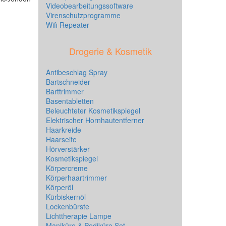
Videobearbeitungssoftware
Virenschutzprogramme
Wifi Repeater
Drogerie & Kosmetik
Antibeschlag Spray
Bartschneider
Barttrimmer
Basentabletten
Beleuchteter Kosmetikspiegel
Elektrischer Hornhautentferner
Haarkreide
Haarseife
Hörverstärker
Kosmetikspiegel
Körpercreme
Körperhaartrimmer
Körperöl
Kürbiskernöl
Lockenbürste
Lichttherapie Lampe
Maniküre & Pediküre Set