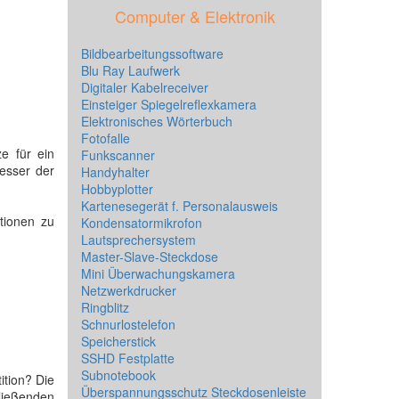
Computer & Elektronik
Bildbearbeitungssoftware
Blu Ray Laufwerk
Digitaler Kabelreceiver
Einsteiger Spiegelreflexkamera
Elektronisches Wörterbuch
Fotofalle
ze für ein
Funkscanner
esser der
Handyhalter
Hobbyplotter
Kartenesegerät f. Personalausweis
tionen zu
Kondensatormikrofon
Lautsprechersystem
Master-Slave-Steckdose
Mini Überwachungskamera
Netzwerkdrucker
Ringblitz
Schnurlostelefon
Speicherstick
SSHD Festplatte
Subnotebook
ition? Die
Überspannungsschutz Steckdosenleiste
hließenden