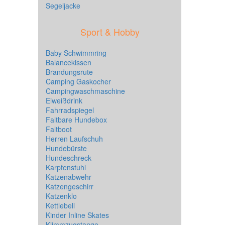
Segeljacke
Sport & Hobby
Baby Schwimmring
Balancekissen
Brandungsrute
Camping Gaskocher
Campingwaschmaschine
Eiweißdrink
Fahrradspiegel
Faltbare Hundebox
Faltboot
Herren Laufschuh
Hundebürste
Hundeschreck
Karpfenstuhl
Katzenabwehr
Katzengeschirr
Katzenklo
Kettlebell
Kinder Inline Skates
Klimmzugstange