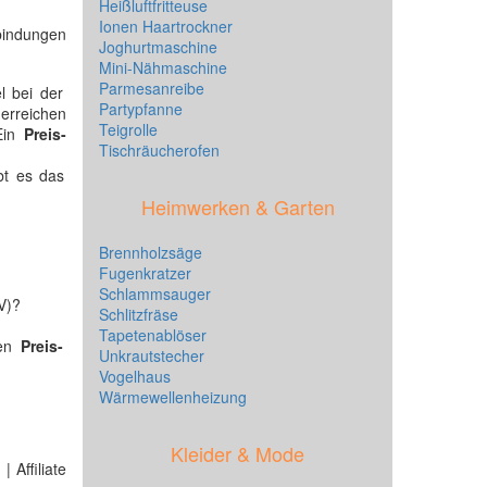
Heißluftfritteuse
Ionen Haartrockner
rbindungen
Joghurtmaschine
Mini-Nähmaschine
Parmesanreibe
l bei der
Partypfanne
(erreichen
Teigrolle
 Ein
Preis-
Tischräucherofen
bt es das
Heimwerken & Garten
Brennholzsäge
Fugenkratzer
Schlammsauger
V)?
Schlitzfräse
Tapetenablöser
nen
Preis-
Unkrautstecher
Vogelhaus
Wärmewellenheizung
Kleider & Mode
 Affiliate