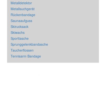
Metalldetektor
Metallsuchgerät
Rückenbandage
Saunaaufguss
Skirucksack
Skiwachs
Sporttasche
Sprunggelenkbandasche
Taucherflossen
Tennisarm Bandage
Impressum
&
Datenschutz
| * = Affiliate Link