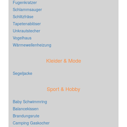
Fugenkratzer
Schlammsauger
Schlitzfräse
Tapetenablöser
Unkrautstecher
Vogelhaus
Wärmewellenheizung
Kleider & Mode
Segeljacke
Sport & Hobby
Baby Schwimmring
Balancekissen
Brandungsrute
Camping Gaskocher