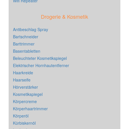
Wifi Repeater
Drogerie & Kosmetik
Antibeschlag Spray
Bartschneider
Barttrimmer
Basentabletten
Beleuchteter Kosmetikspiegel
Elektrischer Hornhautentferner
Haarkreide
Haarseife
Hörverstärker
Kosmetikspiegel
Körpercreme
Körperhaartrimmer
Körperöl
Kürbiskernöl