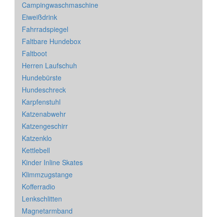
Campingwaschmaschine
Eiweißdrink
Fahrradspiegel
Faltbare Hundebox
Faltboot
Herren Laufschuh
Hundebürste
Hundeschreck
Karpfenstuhl
Katzenabwehr
Katzengeschirr
Katzenklo
Kettlebell
Kinder Inline Skates
Klimmzugstange
Kofferradio
Lenkschlitten
Magnetarmband