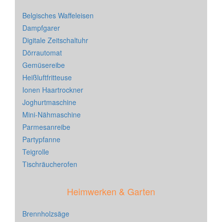
Belgisches Waffeleisen
Dampfgarer
Digitale Zeitschaltuhr
Dörrautomat
Gemüsereibe
Heißluftfritteuse
Ionen Haartrockner
Joghurtmaschine
Mini-Nähmaschine
Parmesanreibe
Partypfanne
Teigrolle
Tischräucherofen
Heimwerken & Garten
Brennholzsäge