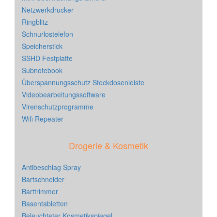
Netzwerkdrucker
Ringblitz
Schnurlostelefon
Speicherstick
SSHD Festplatte
Subnotebook
Überspannungsschutz Steckdosenleiste
Videobearbeitungssoftware
Virenschutzprogramme
Wifi Repeater
Drogerie & Kosmetik
Antibeschlag Spray
Bartschneider
Barttrimmer
Basentabletten
Beleuchteter Kosmetikspiegel