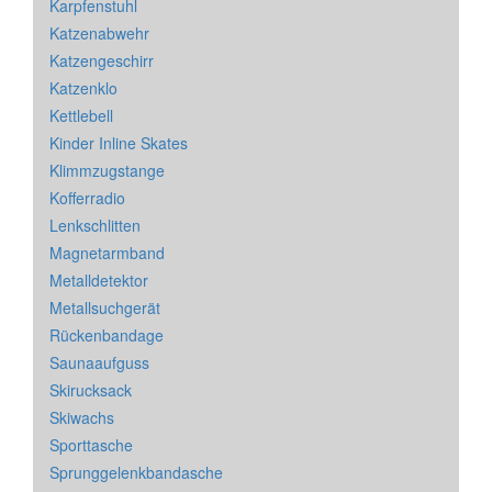
Karpfenstuhl
Katzenabwehr
Katzengeschirr
Katzenklo
Kettlebell
Kinder Inline Skates
Klimmzugstange
Kofferradio
Lenkschlitten
Magnetarmband
Metalldetektor
Metallsuchgerät
Rückenbandage
Saunaaufguss
Skirucksack
Skiwachs
Sporttasche
Sprunggelenkbandasche