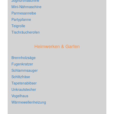
Joghurtmaschine
Mini-Nähmaschine
Parmesanreibe
Partypfanne
Teigrolle
Tischräucherofen
Heimwerken & Garten
Brennholzsäge
Fugenkratzer
Schlammsauger
Schlitzfräse
Tapetenablöser
Unkrautstecher
Vogelhaus
Wärmewellenheizung