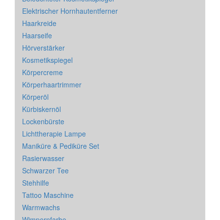
Elektrischer Hornhautentferner
Haarkreide
Haarseife
Hörverstärker
Kosmetikspiegel
Körpercreme
Körperhaartrimmer
Körperöl
Kürbiskernöl
Lockenbürste
Lichttherapie Lampe
Maniküre & Pediküre Set
Rasierwasser
Schwarzer Tee
Stehhilfe
Tattoo Maschine
Warmwachs
Wimpernfarbe