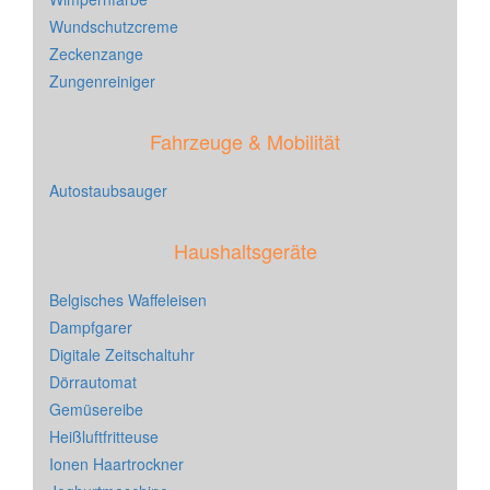
Wundschutzcreme
Zeckenzange
Zungenreiniger
Fahrzeuge & Mobilität
Autostaubsauger
Haushaltsgeräte
Belgisches Waffeleisen
Dampfgarer
Digitale Zeitschaltuhr
Dörrautomat
Gemüsereibe
Heißluftfritteuse
Ionen Haartrockner