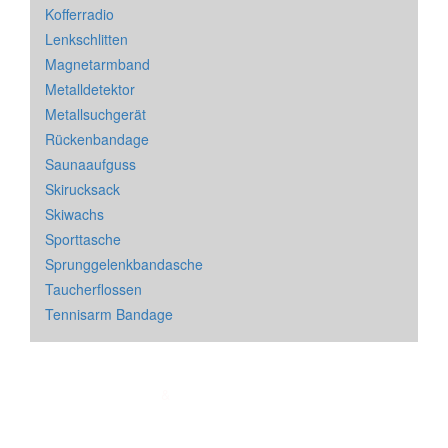
Kofferradio
Lenkschlitten
Magnetarmband
Metalldetektor
Metallsuchgerät
Rückenbandage
Saunaaufguss
Skirucksack
Skiwachs
Sporttasche
Sprunggelenkbandasche
Taucherflossen
Tennisarm Bandage
Impressum
&
Datenschutz
| * = Affiliate Link