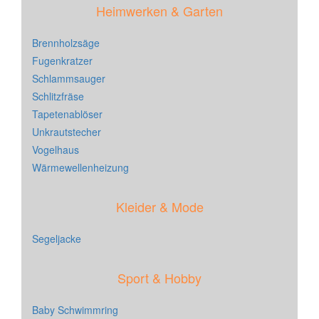
Heimwerken & Garten
Brennholzsäge
Fugenkratzer
Schlammsauger
Schlitzfräse
Tapetenablöser
Unkrautstecher
Vogelhaus
Wärmewellenheizung
Kleider & Mode
Segeljacke
Sport & Hobby
Baby Schwimmring