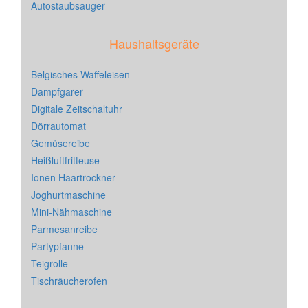
Autostaubsauger
Haushaltsgeräte
Belgisches Waffeleisen
Dampfgarer
Digitale Zeitschaltuhr
Dörrautomat
Gemüsereibe
Heißluftfritteuse
Ionen Haartrockner
Joghurtmaschine
Mini-Nähmaschine
Parmesanreibe
Partypfanne
Teigrolle
Tischräucherofen