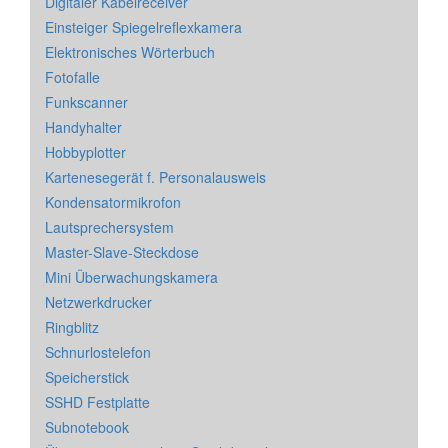
Digitaler Kabelreceiver
Einsteiger Spiegelreflexkamera
Elektronisches Wörterbuch
Fotofalle
Funkscanner
Handyhalter
Hobbyplotter
Kartenesegerät f. Personalausweis
Kondensatormikrofon
Lautsprechersystem
Master-Slave-Steckdose
Mini Überwachungskamera
Netzwerkdrucker
Ringblitz
Schnurlostelefon
Speicherstick
SSHD Festplatte
Subnotebook