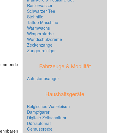
Rasierwasser
Schwarzer Tee
Stehhilfe
Tattoo Maschine
Warmwachs
Wimpernfarbe
Wundschutzcreme
Zeckenzange
Zungenreiniger
chkommende
Fahrzeuge & Mobilität
Autostaubsauger
Haushaltsgeräte
Belgisches Waffeleisen
Dampfgarer
Digitale Zeitschaltuhr
Dörrautomat
Gemüsereibe
kennbaren