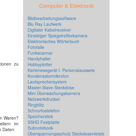
Computer & Elektronik
Bildbearbeitungssoftware
Blu Ray Laufwerk
Digitaler Kabelreceiver
Einsteiger Spiegelreflexkamera
Elektronisches Wörterbuch
Fotofalle
Funkscanner
Handyhalter
tionen zu
Hobbyplotter
Kartenesegerät f. Personalausweis
Kondensatormikrofon
Lautsprechersystem
Master-Slave-Steckdose
Mini Überwachungskamera
Netzwerkdrucker
Ringblitz
Schnurlostelefon
Speicherstick
en Waren?
SSHD Festplatte
ellern im
Subnotebook
en Daten:
Überspannungsschutz Steckdosenleiste