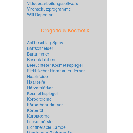
Videobearbeitungssoftware
Virenschutzprogramme
Wifi Repeater
Drogerie & Kosmetik
Antibeschlag Spray
Bartschneider
Barttrimmer
Basentabletten
Beleuchteter Kosmetikspiegel
Elektrischer Hornhautentferner
Haarkreide
Haarseife
Hörverstärker
Kosmetikspiegel
Körpercreme
Körperhaartrimmer
Körperöl
Kürbiskernöl
Lockenbürste
Lichttherapie Lampe
Maniküre & Pediküre Set