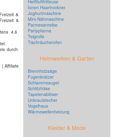
Heißluftfritteuse
Ionen Haartrockner
Joghurtmaschine
reizeit &
Mini-Nähmaschine
reizeit &
Parmesanreibe
Partypfanne
tens 4.6
Teigrolle
Tischräucherofen
tel.
eis durch
Heimwerken & Garten
 Affiliate
Brennholzsäge
Fugenkratzer
Schlammsauger
Schlitzfräse
Tapetenablöser
Unkrautstecher
Vogelhaus
Wärmewellenheizung
Kleider & Mode