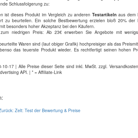
de Schlussfolgerung zu:
n ist dieses Produkt im Vergleich zu anderen
Testartikeln
aus dem F
rt zu beurteilen. Ein solche Bestbewertung erzielen bloß 20% der F
 mit besonders hoher Akzeptanz bei den Käufern.
zum niedrigen Preis: Ab 23€ erwerben Sie Angebote mit wenigs
eurteilte Waren sind (laut obiger Grafik) hochpreisiger als das Preismit
enso das teuerste Produkt wieder. Es rechtfertigt seinen hohen Pr
0-17 | Alle Preise dieser Seite sind inkl. MwSt. zzgl. Versandkosten |
tising API. | * = Affiliate-Link
n:
Zurück:
Zelt: Test der Bewertung & Preise