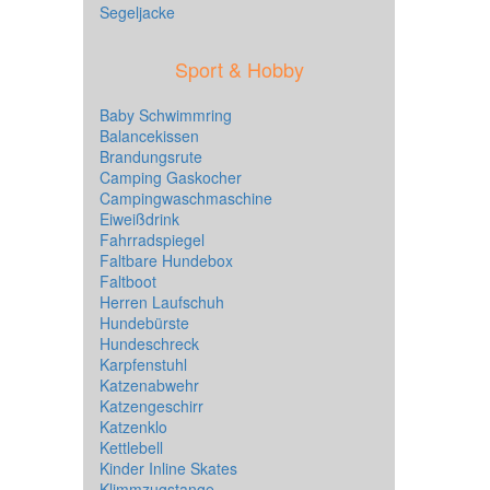
Segeljacke
Sport & Hobby
Baby Schwimmring
Balancekissen
Brandungsrute
Camping Gaskocher
Campingwaschmaschine
Eiweißdrink
Fahrradspiegel
Faltbare Hundebox
Faltboot
Herren Laufschuh
Hundebürste
Hundeschreck
Karpfenstuhl
Katzenabwehr
Katzengeschirr
Katzenklo
Kettlebell
Kinder Inline Skates
Klimmzugstange