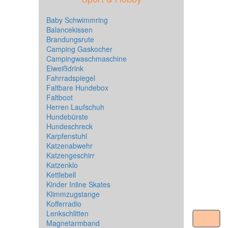
Baby Schwimmring
Balancekissen
Brandungsrute
Camping Gaskocher
Campingwaschmaschine
Eiweißdrink
Fahrradspiegel
Faltbare Hundebox
Faltboot
Herren Laufschuh
Hundebürste
Hundeschreck
Karpfenstuhl
Katzenabwehr
Katzengeschirr
Katzenklo
Kettlebell
Kinder Inline Skates
Klimmzugstange
Kofferradio
Lenkschlitten
Magnetarmband