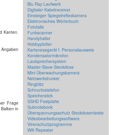
Blu Ray Laufwerk
Digitaler Kabelreceiver
Einsteiger Spiegelreflexkamera
Elektronisches Wörterbuch
Fotofalle
nd Kanten.
Funkscanner
Handyhalter
Hobbyplotter
de Angaben
Kartenesegerät f. Personalausweis
Kondensatormikrofon
Lautsprechersystem
Master-Slave-Steckdose
Mini Überwachungskamera
Netzwerkdrucker
Ringblitz
Schnurlostelefon
Speicherstick
SSHD Festplatte
ser Frage
Subnotebook
 Balken in
Überspannungsschutz Steckdosenleiste
Videobearbeitungssoftware
Virenschutzprogramme
Wifi Repeater