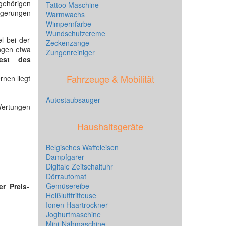
ehörigen
Tattoo Maschine
gerungen
Warmwachs
Wimpernfarbe
Wundschutzcreme
l bei der
Zeckenzange
angen etwa
Zungenreiniger
est des
Fahrzeuge & Mobilität
nen liegt
Autostaubsauger
 Wertungen
Haushaltsgeräte
Belgisches Waffeleisen
Dampfgarer
Digitale Zeitschaltuhr
Dörrautomat
Gemüsereibe
er Preis-
Heißluftfritteuse
Ionen Haartrockner
Joghurtmaschine
Mini-Nähmaschine