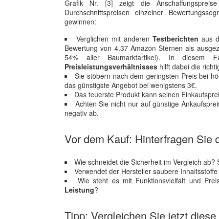
Grafik Nr. [3] zeigt die Anschaffungspre
Durchschnittspreisen einzelner Bewertungss
gewinnen:
Verglichen mit anderen
Testberichten
aus de
Bewertung von 4.37 Amazon Sternen als ausgezei
54% aller Baumarktartikel). In diesem 
Preisleistungsverhältnisses
hilft dabei die rich
Sie stöbern nach dem geringsten Preis bei h
das günstigste Angebot bei wenigstens 3€.
Das teuerste Produkt kann seinen Einkaufsprei
Achten Sie nicht nur auf günstige Ankaufspre
negativ ab.
Vor dem Kauf: Hinterfragen Sie d
Wie schneidet die Sicherheit im Vergleich ab?
Verwendet der Hersteller saubere Inhaltsstoff
Wie steht es mit Funktionsvielfalt und Pr
Leistung
?
Tipp: Vergleichen Sie jetzt diese