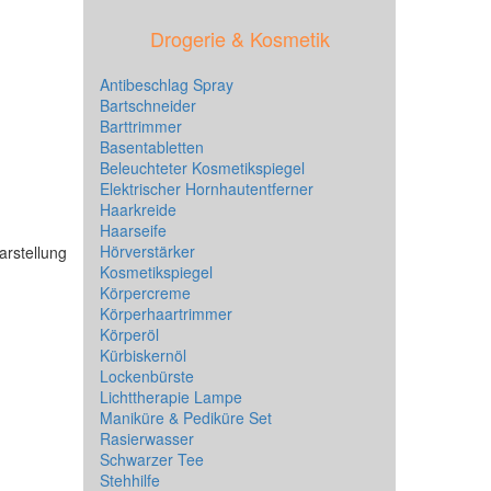
Drogerie & Kosmetik
Antibeschlag Spray
Bartschneider
Barttrimmer
Basentabletten
Beleuchteter Kosmetikspiegel
Elektrischer Hornhautentferner
Haarkreide
Haarseife
Hörverstärker
arstellung
Kosmetikspiegel
Körpercreme
Körperhaartrimmer
Körperöl
Kürbiskernöl
Lockenbürste
Lichttherapie Lampe
Maniküre & Pediküre Set
Rasierwasser
Schwarzer Tee
Stehhilfe