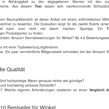
ise in Abhängigkeit zu den abgegebenen Sternen mit den zug
egmente. Aus diesem
Test
lassen sich nachkommende Schlussfol
m Baumarktbereich ist dieser Artikel mit einem arithmetischen Mitte
chnet zu bewerten. Die Evaluation langt für die zweite Rubrik (erl
Fall kann man nicht viel falsch machen. Spartipp: Ein
T
tigen Produktperlen zu finden.
öchsten Amazon Sternebewertungen für Winkel? Ab 4.6 Bewertungsster
s mit einer Topbewertung legitimieren.
ise. Ein paar vermeintliche Billigprodukte schneiden bei den Amazon
ie Qualität
 Sind hochpreisige Waren genauso sicher wie günstige?
e und hochwertig verbaute Rohstoffe?
eis? Welche eigenen Anforderungen existieren an einen
Vergleich d
 10 Bestseller für Winkel