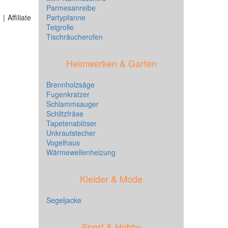
Parmesanreibe
 Affiliate
Partypfanne
Teigrolle
Tischräucherofen
Heimwerken & Garten
Brennholzsäge
Fugenkratzer
Schlammsauger
Schlitzfräse
Tapetenablöser
Unkrautstecher
Vogelhaus
Wärmewellenheizung
Kleider & Mode
Segeljacke
Sport & Hobby