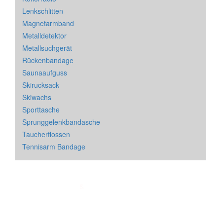
Lenkschlitten
Magnetarmband
Metalldetektor
Metallsuchgerät
Rückenbandage
Saunaaufguss
Skirucksack
Skiwachs
Sporttasche
Sprunggelenkbandasche
Taucherflossen
Tennisarm Bandage
Impressum
&
Datenschutz
| * = Affiliate Link