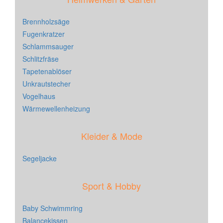
Brennholzsäge
Fugenkratzer
Schlammsauger
Schlitzfräse
Tapetenablöser
Unkrautstecher
Vogelhaus
Wärmewellenheizung
Kleider & Mode
Segeljacke
Sport & Hobby
Baby Schwimmring
Balancekissen