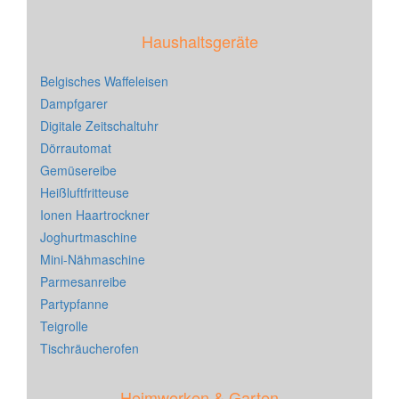
Haushaltsgeräte
Belgisches Waffeleisen
Dampfgarer
Digitale Zeitschaltuhr
Dörrautomat
Gemüsereibe
Heißluftfritteuse
Ionen Haartrockner
Joghurtmaschine
Mini-Nähmaschine
Parmesanreibe
Partypfanne
Teigrolle
Tischräucherofen
Heimwerken & Garten