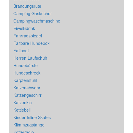
Brandungsrute
Camping Gaskocher
Campingwaschmaschine
Eiweißdrink
Fahrradspiegel
Faltbare Hundebox
Faltboot
Herren Laufschuh
Hundebürste
Hundeschreck
Karpfenstuhl
Katzenabwehr
Katzengeschirr
Katzenklo
Kettlebell
Kinder Inline Skates
Klimmzugstange
Kofferradio