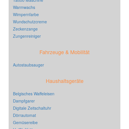
Tattoo Maschine
Warmwachs
Wimpernfarbe
Wundschutzcreme
Zeckenzange
Zungenreiniger
Fahrzeuge & Mobilität
Autostaubsauger
Haushaltsgeräte
Belgisches Waffeleisen
Dampfgarer
Digitale Zeitschaltuhr
Dörrautomat
Gemüsereibe