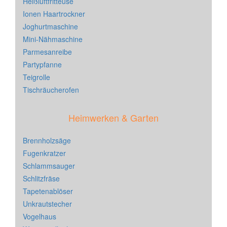
Heißluftfritteuse
Ionen Haartrockner
Joghurtmaschine
Mini-Nähmaschine
Parmesanreibe
Partypfanne
Teigrolle
Tischräucherofen
Heimwerken & Garten
Brennholzsäge
Fugenkratzer
Schlammsauger
Schlitzfräse
Tapetenablöser
Unkrautstecher
Vogelhaus