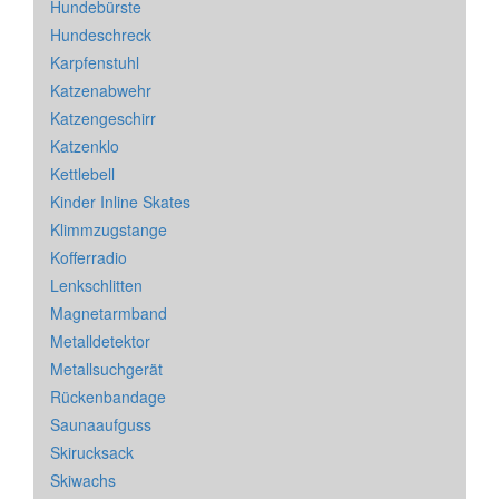
Hundebürste
Hundeschreck
Karpfenstuhl
Katzenabwehr
Katzengeschirr
Katzenklo
Kettlebell
Kinder Inline Skates
Klimmzugstange
Kofferradio
Lenkschlitten
Magnetarmband
Metalldetektor
Metallsuchgerät
Rückenbandage
Saunaaufguss
Skirucksack
Skiwachs