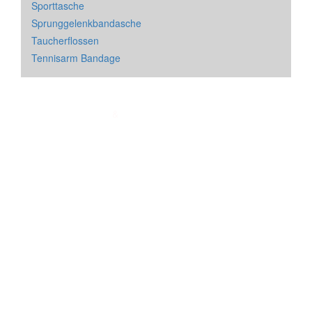
Sporttasche
Sprunggelenkbandasche
Taucherflossen
Tennisarm Bandage
Impressum
&
Datenschutz
| * = Affiliate Link