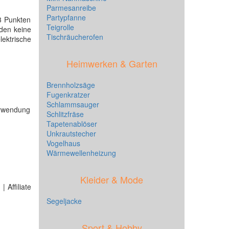
Parmesanreibe
Partypfanne
3 Punkten
Teigrolle
nden keine
Tischräucherofen
lektrische
Heimwerken & Garten
Brennholzsäge
Fugenkratzer
Schlammsauger
erwendung
Schlitzfräse
Tapetenablöser
Unkrautstecher
Vogelhaus
Wärmewellenheizung
Kleider & Mode
 Affiliate
Segeljacke
Sport & Hobby