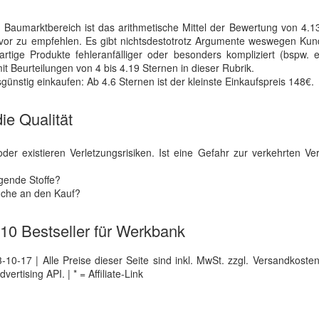
Baumarktbereich ist das arithmetische Mittel der Bewertung von 4.1
e vor zu empfehlen. Es gibt nichtsdestotrotz Argumente weswegen Ku
rtige Produkte fehleranfälliger oder besonders kompliziert (bspw. e
 Beurteilungen von 4 bis 4.19 Sternen in dieser Rubrik.
ünstig einkaufen: Ab 4.6 Sternen ist der kleinste Einkaufspreis 148€.
ie Qualität
er existieren Verletzungsrisiken. Ist eine Gefahr zur verkehrten V
gende Stoffe?
üche an den Kauf?
e 10 Bestseller für Werkbank
0-17 | Alle Preise dieser Seite sind inkl. MwSt. zzgl. Versandkosten |
tising API. | * = Affiliate-Link