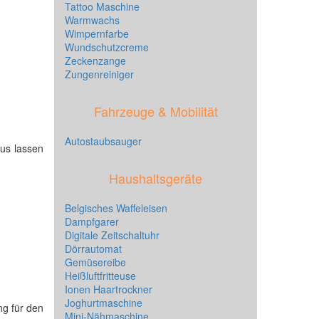
Tattoo Maschine
Warmwachs
Wimpernfarbe
Wundschutzcreme
Zeckenzange
Zungenreiniger
Fahrzeuge & Mobilität
Autostaubsauger
aus lassen
Haushaltsgeräte
Belgisches Waffeleisen
Dampfgarer
Digitale Zeitschaltuhr
Dörrautomat
Gemüsereibe
Heißluftfritteuse
Ionen Haartrockner
Joghurtmaschine
ng für den
Mini-Nähmaschine