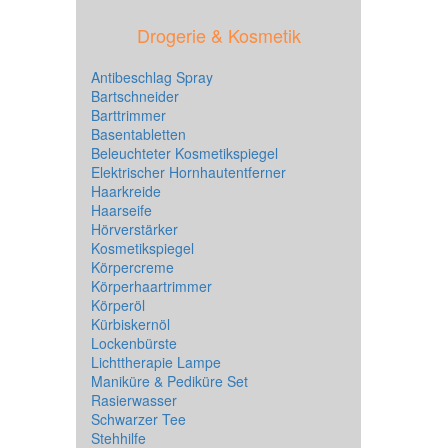
Drogerie & Kosmetik
Antibeschlag Spray
Bartschneider
Barttrimmer
Basentabletten
Beleuchteter Kosmetikspiegel
Elektrischer Hornhautentferner
Haarkreide
Haarseife
Hörverstärker
Kosmetikspiegel
Körpercreme
Körperhaartrimmer
Körperöl
Kürbiskernöl
Lockenbürste
Lichttherapie Lampe
Maniküre & Pediküre Set
Rasierwasser
Schwarzer Tee
Stehhilfe