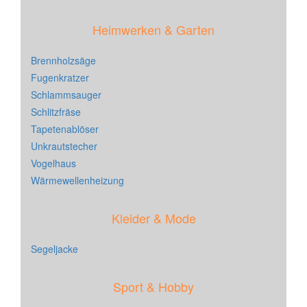
Heimwerken & Garten
Brennholzsäge
Fugenkratzer
Schlammsauger
Schlitzfräse
Tapetenablöser
Unkrautstecher
Vogelhaus
Wärmewellenheizung
Kleider & Mode
Segeljacke
Sport & Hobby