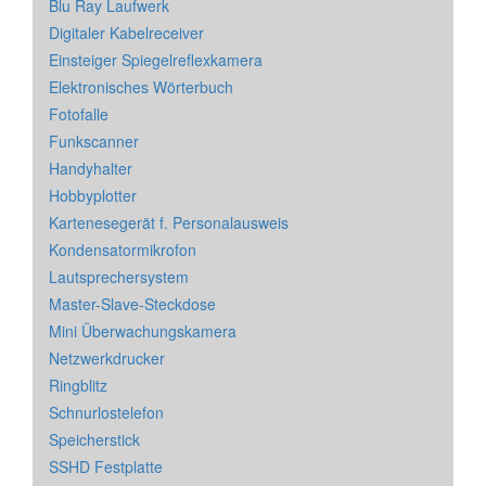
Blu Ray Laufwerk
Digitaler Kabelreceiver
Einsteiger Spiegelreflexkamera
Elektronisches Wörterbuch
Fotofalle
Funkscanner
Handyhalter
Hobbyplotter
Kartenesegerät f. Personalausweis
Kondensatormikrofon
Lautsprechersystem
Master-Slave-Steckdose
Mini Überwachungskamera
Netzwerkdrucker
Ringblitz
Schnurlostelefon
Speicherstick
SSHD Festplatte