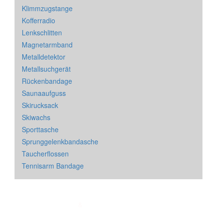
Klimmzugstange
Kofferradio
Lenkschlitten
Magnetarmband
Metalldetektor
Metallsuchgerät
Rückenbandage
Saunaaufguss
Skirucksack
Skiwachs
Sporttasche
Sprunggelenkbandasche
Taucherflossen
Tennisarm Bandage
Impressum
&
Datenschutz
| * = Affiliate Link