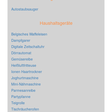
Autostaubsauger
Haushaltsgeräte
Belgisches Waffeleisen
Dampfgarer
Digitale Zeitschaltuhr
Dörrautomat
Gemüsereibe
Heißluftfritteuse
Ionen Haartrockner
Joghurtmaschine
Mini-Nähmaschine
Parmesanreibe
Partypfanne
Teigrolle
Tischräucherofen