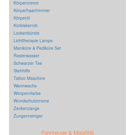
Körpercreme
Körperhaartrimmer
Körperöl
Kürbiskernöl
Lockenbürste
Lichttherapie Lampe
Maniküre & Pediküre Set
Rasierwasser
Schwarzer Tee
Stehhilfe
Tattoo Maschine
Warmwachs
Wimpernfarbe
Wundschutzcreme
Zeckenzange
Zungenreiniger
Fahrzeuge & Mobilität