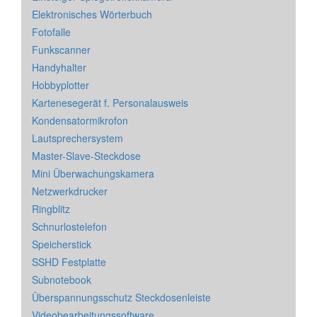
Elektronisches Wörterbuch
Fotofalle
Funkscanner
Handyhalter
Hobbyplotter
Kartenesegerät f. Personalausweis
Kondensatormikrofon
Lautsprechersystem
Master-Slave-Steckdose
Mini Überwachungskamera
Netzwerkdrucker
Ringblitz
Schnurlostelefon
Speicherstick
SSHD Festplatte
Subnotebook
Überspannungsschutz Steckdosenleiste
Videobearbeitungssoftware