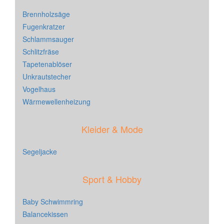
Brennholzsäge
Fugenkratzer
Schlammsauger
Schlitzfräse
Tapetenablöser
Unkrautstecher
Vogelhaus
Wärmewellenheizung
Kleider & Mode
Segeljacke
Sport & Hobby
Baby Schwimmring
Balancekissen