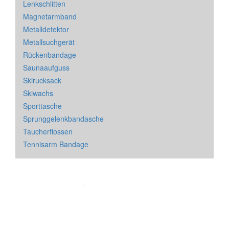
Lenkschlitten
Magnetarmband
Metalldetektor
Metallsuchgerät
Rückenbandage
Saunaaufguss
Skirucksack
Skiwachs
Sporttasche
Sprunggelenkbandasche
Taucherflossen
Tennisarm Bandage
Impressum
&
Datenschutz
| * = Affiliate Link