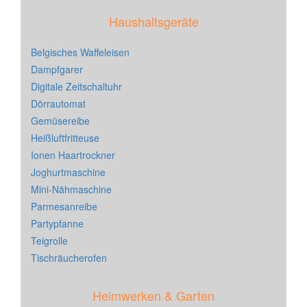
Haushaltsgeräte
Belgisches Waffeleisen
Dampfgarer
Digitale Zeitschaltuhr
Dörrautomat
Gemüsereibe
Heißluftfritteuse
Ionen Haartrockner
Joghurtmaschine
Mini-Nähmaschine
Parmesanreibe
Partypfanne
Teigrolle
Tischräucherofen
Heimwerken & Garten