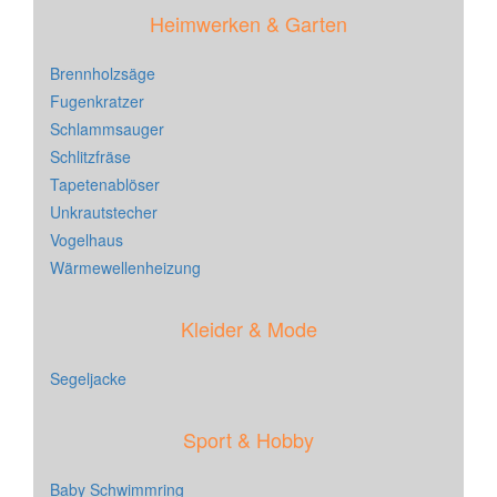
Heimwerken & Garten
Brennholzsäge
Fugenkratzer
Schlammsauger
Schlitzfräse
Tapetenablöser
Unkrautstecher
Vogelhaus
Wärmewellenheizung
Kleider & Mode
Segeljacke
Sport & Hobby
Baby Schwimmring