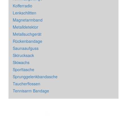
Kofferradio
Lenkschlitten
Magnetarmband
Metalldetektor
Metallsuchgerät
Rückenbandage
Saunaaufguss
Skirucksack
Skiwachs
Sporttasche
Sprunggelenkbandasche
Taucherflossen
Tennisarm Bandage
Impressum
&
Datenschutz
| * = Affiliate Link