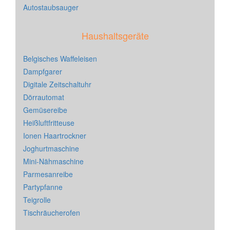
Autostaubsauger
Haushaltsgeräte
Belgisches Waffeleisen
Dampfgarer
Digitale Zeitschaltuhr
Dörrautomat
Gemüsereibe
Heißluftfritteuse
Ionen Haartrockner
Joghurtmaschine
Mini-Nähmaschine
Parmesanreibe
Partypfanne
Teigrolle
Tischräucherofen