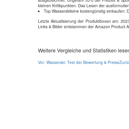
ausgezeichnet. Ungefähr 55% der Freizeit & Spor
kleinen Kritikpunkten. Das Lesen der ausformuli
Top Wasserskileine kostengünstig einkaufen: D
Letzte Aktualisierung der Produktboxen am: 2023-1
Links & Bilder entstammen der Amazon Product Adver
Weitere Vergleiche und Statistiken lese
Vor:
Wasserski: Test der Bewertung & Preise
Zurü