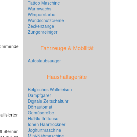
Tattoo Maschine
Warmwachs
Wimpernfarbe
Wundschutzcreme
Zeckenzange
Zungenreiniger
hkommende
Fahrzeuge & Mobilität
Autostaubsauger
Haushaltsgeräte
Belgisches Waffeleisen
Dampfgarer
Digitale Zeitschaltuhr
Dörrautomat
Gemüsereibe
lisierten
Heißluftfritteuse
Ionen Haartrockner
Joghurtmaschine
46 Sternen
Mini-Nähmaschine