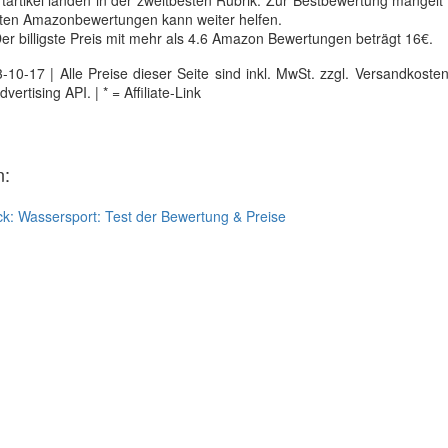
tartikel landen in der zweitbesten Rubrik. Zur Bestbewertung mangelt
erten Amazonbewertungen kann weiter helfen.
er billigste Preis mit mehr als 4.6 Amazon Bewertungen beträgt 16€.
0-17 | Alle Preise dieser Seite sind inkl. MwSt. zzgl. Versandkosten |
tising API. | * = Affiliate-Link
n:
ck:
Wassersport: Test der Bewertung & Preise