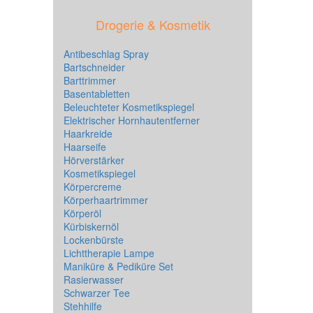
Drogerie & Kosmetik
Antibeschlag Spray
Bartschneider
Barttrimmer
Basentabletten
Beleuchteter Kosmetikspiegel
Elektrischer Hornhautentferner
Haarkreide
Haarseife
Hörverstärker
Kosmetikspiegel
Körpercreme
Körperhaartrimmer
Körperöl
Kürbiskernöl
Lockenbürste
Lichttherapie Lampe
Maniküre & Pediküre Set
Rasierwasser
Schwarzer Tee
Stehhilfe