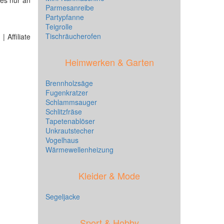
 es nur an
Parmesanreibe
Partypfanne
Teigrolle
Tischräucherofen
 Affiliate
Heimwerken & Garten
Brennholzsäge
Fugenkratzer
Schlammsauger
Schlitzfräse
Tapetenablöser
Unkrautstecher
Vogelhaus
Wärmewellenheizung
Kleider & Mode
Segeljacke
Sport & Hobby