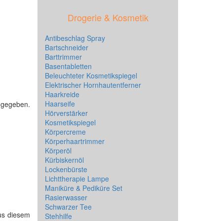
Drogerie & Kosmetik
Antibeschlag Spray
Bartschneider
Barttrimmer
Basentabletten
Beleuchteter Kosmetikspiegel
Elektrischer Hornhautentferner
Haarkreide
Haarseife
angegeben.
Hörverstärker
Kosmetikspiegel
Körpercreme
Körperhaartrimmer
Körperöl
Kürbiskernöl
Lockenbürste
Lichttherapie Lampe
Maniküre & Pediküre Set
Rasierwasser
Schwarzer Tee
us diesem
Stehhilfe