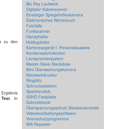
Blu Ray Laufwerk
Digitaler Kabelreceiver
Einsteiger Spiegelreflexkamera
Elektronisches Wörterbuch
Fotofalle
Funkscanner
Handyhalter
os zu den
Hobbyplotter
Kartenesegerät f. Personalausweis
Kondensatormikrofon
Lautsprechersystem
Master-Slave-Steckdose
Mini Überwachungskamera
Netzwerkdrucker
Ringblitz
Schnurlostelefon
Speicherstick
s Ergebnis
SSHD Festplatte
n
Test
. In
Subnotebook
Überspannungsschutz Steckdosenleiste
Videobearbeitungssoftware
Virenschutzprogramme
Wifi Repeater