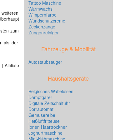
Tattoo Maschine
Warmwachs
 weiteren
Wimpernfarbe
 überhaupt
Wundschutzcreme
Zeckenzange
ssten zum
Zungenreiniger
r als der
Fahrzeuge & Mobilität
Autostaubsauger
 Affiliate
Haushaltsgeräte
Belgisches Waffeleisen
Dampfgarer
Digitale Zeitschaltuhr
Dörrautomat
Gemüsereibe
Heißluftfritteuse
Ionen Haartrockner
Joghurtmaschine
Mini-Nähmaschine