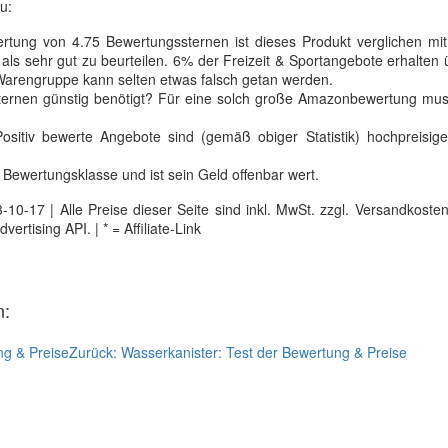
u:
ertung von 4.75 Bewertungssternen ist dieses Produkt verglichen mit
ls sehr gut zu beurteilen. 6% der Freizeit & Sportangebote erhalten
Warengruppe kann selten etwas falsch getan werden.
ternen günstig benötigt? Für eine solch große Amazonbewertung mu
Positiv bewerte Angebote sind (gemäß obiger Statistik) hochpreisige
 Bewertungsklasse und ist sein Geld offenbar wert.
0-17 | Alle Preise dieser Seite sind inkl. MwSt. zzgl. Versandkosten |
tising API. | * = Affiliate-Link
n:
ng & Preise
Zurück:
Wasserkanister: Test der Bewertung & Preise