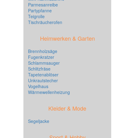
Parmesanreibe
Partypfanne
Teigrolle
Tischräucherofen
Heimwerken & Garten
Brennholzsäge
Fugenkratzer
Schlammsauger
Schlitzfräse
Tapetenablöser
Unkrautstecher
Vogelhaus
Wärmewellenheizung
Kleider & Mode
Segeljacke
Sport & Hobby