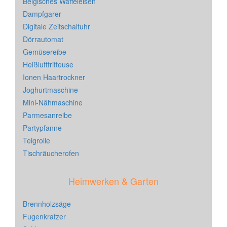
Belgisches Waffeleisen
Dampfgarer
Digitale Zeitschaltuhr
Dörrautomat
Gemüsereibe
Heißluftfritteuse
Ionen Haartrockner
Joghurtmaschine
Mini-Nähmaschine
Parmesanreibe
Partypfanne
Teigrolle
Tischräucherofen
Heimwerken & Garten
Brennholzsäge
Fugenkratzer