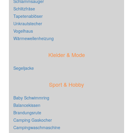
Schlammsauger
Schlitzfräse
Tapetenablöser
Unkrautstecher
Vogelhaus
Wärmewellenheizung
Kleider & Mode
Segeljacke
Sport & Hobby
Baby Schwimmring
Balancekissen
Brandungsrute
Camping Gaskocher
Campingwaschmaschine