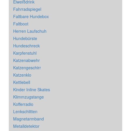
Eiweißdrink
Fahrradspiegel
Faltbare Hundebox
Faltboot
Herren Laufschuh
Hundebürste
Hundeschreck
Karpfenstuhl
Katzenabwehr
Katzengeschirr
Katzenklo
Kettlebell
Kinder Inline Skates
Klimmzugstange
Kofferradio
Lenkschlitten
Magnetarmband
Metalldetektor