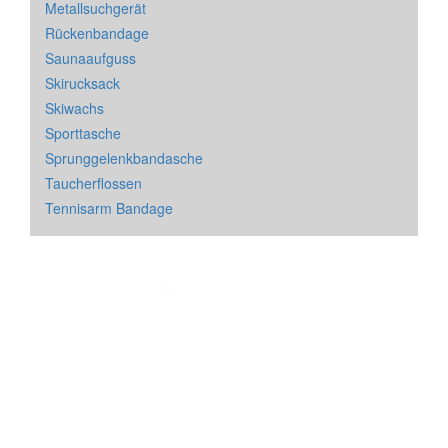
Metallsuchgerät
Rückenbandage
Saunaaufguss
Skirucksack
Skiwachs
Sporttasche
Sprunggelenkbandasche
Taucherflossen
Tennisarm Bandage
Impressum
&
Datenschutz
| * = Affiliate Link