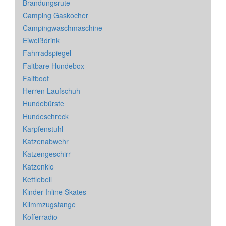
Brandungsrute
Camping Gaskocher
Campingwaschmaschine
Eiweißdrink
Fahrradspiegel
Faltbare Hundebox
Faltboot
Herren Laufschuh
Hundebürste
Hundeschreck
Karpfenstuhl
Katzenabwehr
Katzengeschirr
Katzenklo
Kettlebell
Kinder Inline Skates
Klimmzugstange
Kofferradio