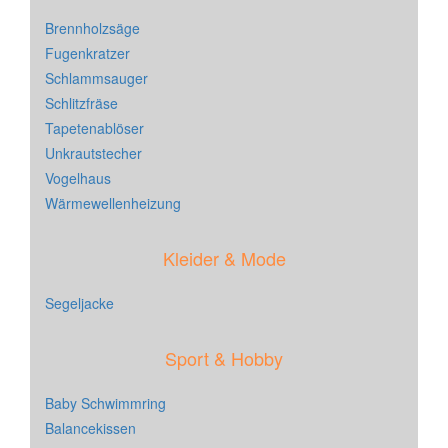
Brennholzsäge
Fugenkratzer
Schlammsauger
Schlitzfräse
Tapetenablöser
Unkrautstecher
Vogelhaus
Wärmewellenheizung
Kleider & Mode
Segeljacke
Sport & Hobby
Baby Schwimmring
Balancekissen