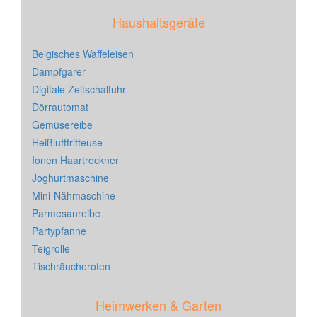
Haushaltsgeräte
Belgisches Waffeleisen
Dampfgarer
Digitale Zeitschaltuhr
Dörrautomat
Gemüsereibe
Heißluftfritteuse
Ionen Haartrockner
Joghurtmaschine
Mini-Nähmaschine
Parmesanreibe
Partypfanne
Teigrolle
Tischräucherofen
Heimwerken & Garten