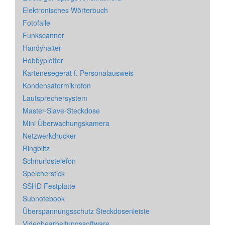
Elektronisches Wörterbuch
Fotofalle
Funkscanner
Handyhalter
Hobbyplotter
Kartenesegerät f. Personalausweis
Kondensatormikrofon
Lautsprechersystem
Master-Slave-Steckdose
Mini Überwachungskamera
Netzwerkdrucker
Ringblitz
Schnurlostelefon
Speicherstick
SSHD Festplatte
Subnotebook
Überspannungsschutz Steckdosenleiste
Videobearbeitungssoftware