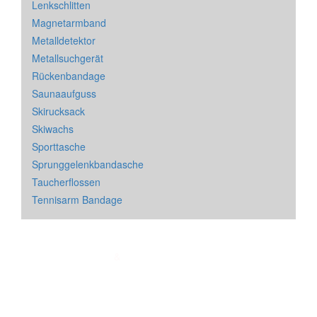
Lenkschlitten
Magnetarmband
Metalldetektor
Metallsuchgerät
Rückenbandage
Saunaaufguss
Skirucksack
Skiwachs
Sporttasche
Sprunggelenkbandasche
Taucherflossen
Tennisarm Bandage
Impressum
&
Datenschutz
| * = Affiliate Link