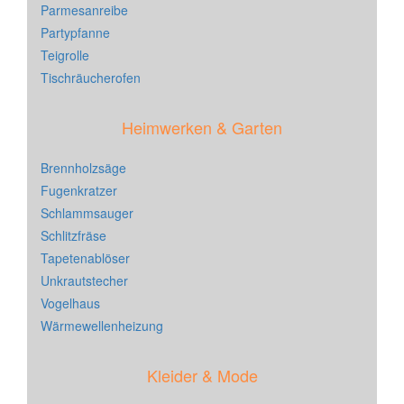
Parmesanreibe
Partypfanne
Teigrolle
Tischräucherofen
Heimwerken & Garten
Brennholzsäge
Fugenkratzer
Schlammsauger
Schlitzfräse
Tapetenablöser
Unkrautstecher
Vogelhaus
Wärmewellenheizung
Kleider & Mode