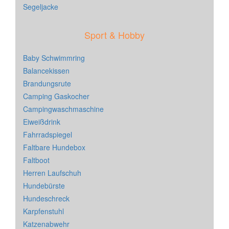
Segeljacke
Sport & Hobby
Baby Schwimmring
Balancekissen
Brandungsrute
Camping Gaskocher
Campingwaschmaschine
Eiweißdrink
Fahrradspiegel
Faltbare Hundebox
Faltboot
Herren Laufschuh
Hundebürste
Hundeschreck
Karpfenstuhl
Katzenabwehr