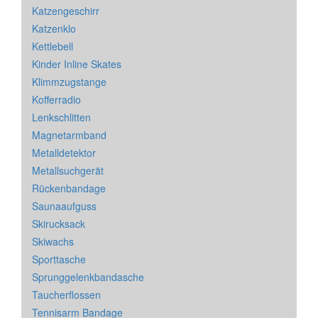
Katzengeschirr
Katzenklo
Kettlebell
Kinder Inline Skates
Klimmzugstange
Kofferradio
Lenkschlitten
Magnetarmband
Metalldetektor
Metallsuchgerät
Rückenbandage
Saunaaufguss
Skirucksack
Skiwachs
Sporttasche
Sprunggelenkbandasche
Taucherflossen
Tennisarm Bandage