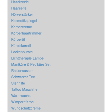
Haarkreide
Haarseife
Hörverstärker
Kosmetikspiegel
Körpercreme
Körperhaartrimmer
Körperöl
Kürbiskernöl
Lockenbürste
Lichttherapie Lampe
Maniküre & Pediküre Set
Rasierwasser
Schwarzer Tee
Stehhilfe
Tattoo Maschine
Warmwachs
Wimpernfarbe
Wundschutzcreme