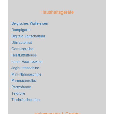
Haushaltsgeräte
Belgisches Waffeleisen
Dampfgarer
Digitale Zeitschaltuhr
Dörrautomat
Gemüsereibe
Heißluftfritteuse
Ionen Haartrockner
Joghurtmaschine
Mini-Nähmaschine
Parmesanreibe
Partypfanne
Teigrolle
Tischräucherofen
Heimwerken & Garten