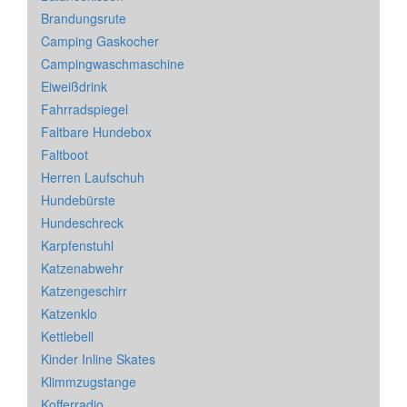
Brandungsrute
Camping Gaskocher
Campingwaschmaschine
Eiweißdrink
Fahrradspiegel
Faltbare Hundebox
Faltboot
Herren Laufschuh
Hundebürste
Hundeschreck
Karpfenstuhl
Katzenabwehr
Katzengeschirr
Katzenklo
Kettlebell
Kinder Inline Skates
Klimmzugstange
Kofferradio