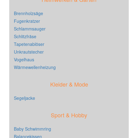
Brennholzsäge
Fugenkratzer
Schlammsauger
Schlitzfräse
Tapetenablöser
Unkrautstecher
Vogelhaus
Wärmewellenheizung
Kleider & Mode
Segeljacke
Sport & Hobby
Baby Schwimmring
Balancekissen