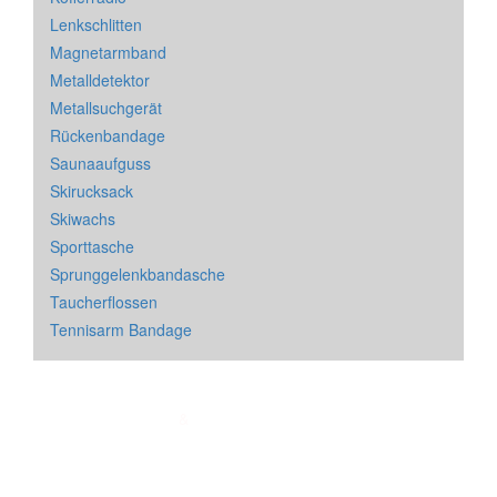
Lenkschlitten
Magnetarmband
Metalldetektor
Metallsuchgerät
Rückenbandage
Saunaaufguss
Skirucksack
Skiwachs
Sporttasche
Sprunggelenkbandasche
Taucherflossen
Tennisarm Bandage
Impressum
&
Datenschutz
| * = Affiliate Link