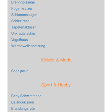
Brennholzsäge
Fugenkratzer
Schlammsauger
Schlitzfräse
Tapetenablöser
Unkrautstecher
Vogelhaus
Wärmewellenheizung
Kleider & Mode
Segeljacke
Sport & Hobby
Baby Schwimmring
Balancekissen
Brandungsrute