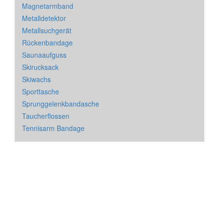
Magnetarmband
Metalldetektor
Metallsuchgerät
Rückenbandage
Saunaaufguss
Skirucksack
Skiwachs
Sporttasche
Sprunggelenkbandasche
Taucherflossen
Tennisarm Bandage
Impressum
&
Datenschutz
| * = Affiliate Link