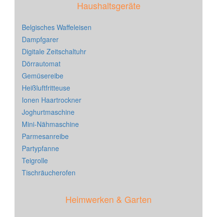
Haushaltsgeräte
Belgisches Waffeleisen
Dampfgarer
Digitale Zeitschaltuhr
Dörrautomat
Gemüsereibe
Heißluftfritteuse
Ionen Haartrockner
Joghurtmaschine
Mini-Nähmaschine
Parmesanreibe
Partypfanne
Teigrolle
Tischräucherofen
Heimwerken & Garten