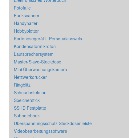
Elektronisches Wörterbuch
Fotofalle
Funkscanner
Handyhalter
Hobbyplotter
Kartenesegerät f. Personalausweis
Kondensatormikrofon
Lautsprechersystem
Master-Slave-Steckdose
Mini Überwachungskamera
Netzwerkdrucker
Ringblitz
Schnurlostelefon
Speicherstick
SSHD Festplatte
Subnotebook
Überspannungsschutz Steckdosenleiste
Videobearbeitungssoftware