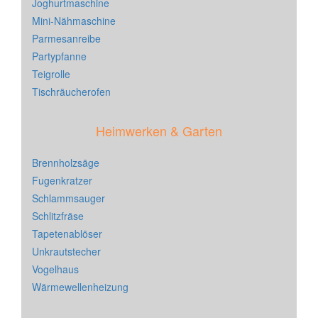
Joghurtmaschine
Mini-Nähmaschine
Parmesanreibe
Partypfanne
Teigrolle
Tischräucherofen
Heimwerken & Garten
Brennholzsäge
Fugenkratzer
Schlammsauger
Schlitzfräse
Tapetenablöser
Unkrautstecher
Vogelhaus
Wärmewellenheizung