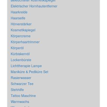
Beleuchteter Kosmetikspiegel
Elektrischer Hornhautentferner
Haarkreide
Haarseife
Hörverstärker
Kosmetikspiegel
Körpercreme
Körperhaartrimmer
Körperöl
Kürbiskernöl
Lockenbürste
Lichttherapie Lampe
Maniküre & Pediküre Set
Rasierwasser
Schwarzer Tee
Stehhilfe
Tattoo Maschine
Warmwachs