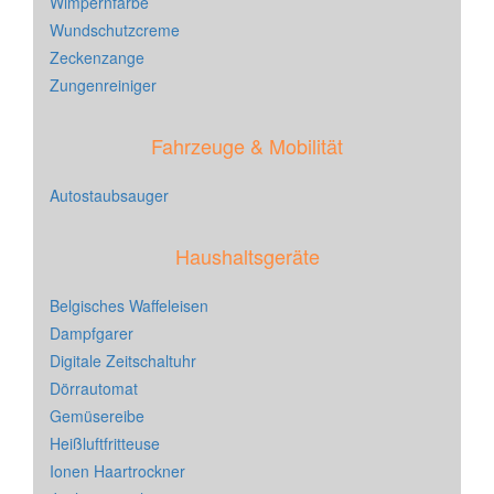
Wimpernfarbe
Wundschutzcreme
Zeckenzange
Zungenreiniger
Fahrzeuge & Mobilität
Autostaubsauger
Haushaltsgeräte
Belgisches Waffeleisen
Dampfgarer
Digitale Zeitschaltuhr
Dörrautomat
Gemüsereibe
Heißluftfritteuse
Ionen Haartrockner