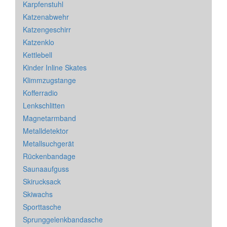
Karpfenstuhl
Katzenabwehr
Katzengeschirr
Katzenklo
Kettlebell
Kinder Inline Skates
Klimmzugstange
Kofferradio
Lenkschlitten
Magnetarmband
Metalldetektor
Metallsuchgerät
Rückenbandage
Saunaaufguss
Skirucksack
Skiwachs
Sporttasche
Sprunggelenkbandasche