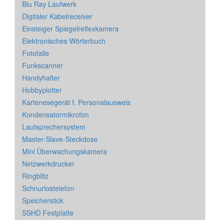
Blu Ray Laufwerk
Digitaler Kabelreceiver
Einsteiger Spiegelreflexkamera
Elektronisches Wörterbuch
Fotofalle
Funkscanner
Handyhalter
Hobbyplotter
Kartenesegerät f. Personalausweis
Kondensatormikrofon
Lautsprechersystem
Master-Slave-Steckdose
Mini Überwachungskamera
Netzwerkdrucker
Ringblitz
Schnurlostelefon
Speicherstick
SSHD Festplatte