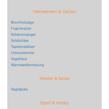
Heimwerken & Garten
Brennholzsäge
Fugenkratzer
Schlammsauger
Schlitzfräse
Tapetenablöser
Unkrautstecher
Vogelhaus
Wärmewellenheizung
Kleider & Mode
Segeljacke
Sport & Hobby