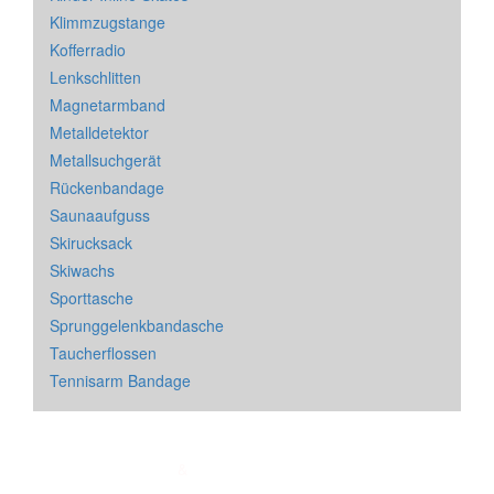
Klimmzugstange
Kofferradio
Lenkschlitten
Magnetarmband
Metalldetektor
Metallsuchgerät
Rückenbandage
Saunaaufguss
Skirucksack
Skiwachs
Sporttasche
Sprunggelenkbandasche
Taucherflossen
Tennisarm Bandage
Impressum
&
Datenschutz
| * = Affiliate Link