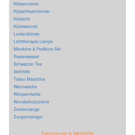
Körpercreme
Körperhaartrimmer
Körperöl
Kürbiskernöl
Lockenbürste
Lichttherapie Lampe
Maniküre & Pediküre Set
Rasierwasser
Schwarzer Tee
Stehhilfe
Tattoo Maschine
Warmwachs
Wimpernfarbe
Wundschutzcreme
Zeckenzange
Zungenreiniger
Fahrzeuge & Mobilität