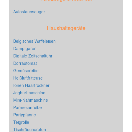
Autostaubsauger
Haushaltsgeräte
Belgisches Waffeleisen
Dampfgarer
Digitale Zeitschaltuhr
Dörrautomat
Gemüsereibe
Heißluftfritteuse
Ionen Haartrockner
Joghurtmaschine
Mini-Nähmaschine
Parmesanreibe
Partypfanne
Teigrolle
Tischräucherofen