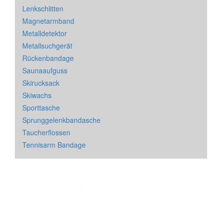
Lenkschlitten
Magnetarmband
Metalldetektor
Metallsuchgerät
Rückenbandage
Saunaaufguss
Skirucksack
Skiwachs
Sporttasche
Sprunggelenkbandasche
Taucherflossen
Tennisarm Bandage
Impressum
&
Datenschutz
| * = Affiliate Link