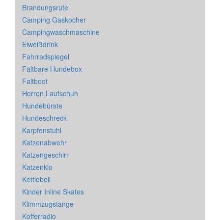
Brandungsrute
Camping Gaskocher
Campingwaschmaschine
Eiweißdrink
Fahrradspiegel
Faltbare Hundebox
Faltboot
Herren Laufschuh
Hundebürste
Hundeschreck
Karpfenstuhl
Katzenabwehr
Katzengeschirr
Katzenklo
Kettlebell
Kinder Inline Skates
Klimmzugstange
Kofferradio