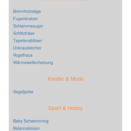
Brennholzsäge
Fugenkratzer
Schlammsauger
Schlitzfräse
Tapetenablöser
Unkrautstecher
Vogelhaus
Wärmewellenheizung
Kleider & Mode
Segeljacke
Sport & Hobby
Baby Schwimmring
Balancekissen