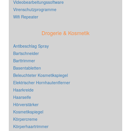
Videobearbeitungssoftware
Virenschutzprogramme
Wifi Repeater
Drogerie & Kosmetik
Antibeschlag Spray
Bartschneider
Barttrimmer
Basentabletten
Beleuchteter Kosmetikspiegel
Elektrischer Hornhautentferner
Haarkreide
Haarseife
Hörverstärker
Kosmetikspiegel
Körpercreme
Körperhaartrimmer