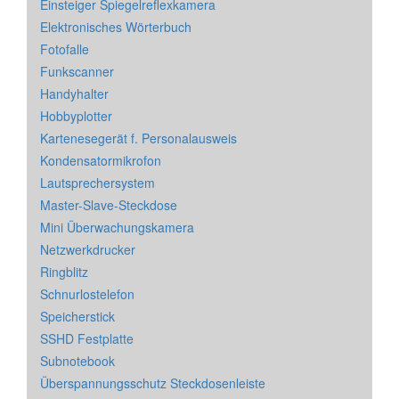
Einsteiger Spiegelreflexkamera
Elektronisches Wörterbuch
Fotofalle
Funkscanner
Handyhalter
Hobbyplotter
Kartenesegerät f. Personalausweis
Kondensatormikrofon
Lautsprechersystem
Master-Slave-Steckdose
Mini Überwachungskamera
Netzwerkdrucker
Ringblitz
Schnurlostelefon
Speicherstick
SSHD Festplatte
Subnotebook
Überspannungsschutz Steckdosenleiste