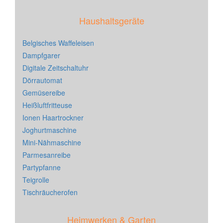
Haushaltsgeräte
Belgisches Waffeleisen
Dampfgarer
Digitale Zeitschaltuhr
Dörrautomat
Gemüsereibe
Heißluftfritteuse
Ionen Haartrockner
Joghurtmaschine
Mini-Nähmaschine
Parmesanreibe
Partypfanne
Teigrolle
Tischräucherofen
Heimwerken & Garten