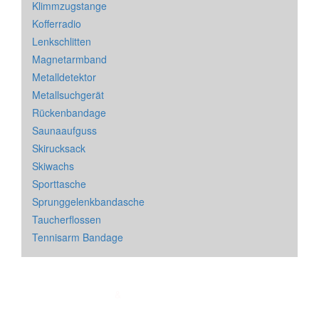
Klimmzugstange
Kofferradio
Lenkschlitten
Magnetarmband
Metalldetektor
Metallsuchgerät
Rückenbandage
Saunaaufguss
Skirucksack
Skiwachs
Sporttasche
Sprunggelenkbandasche
Taucherflossen
Tennisarm Bandage
Impressum
&
Datenschutz
| * = Affiliate Link