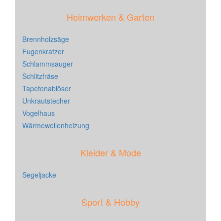
Heimwerken & Garten
Brennholzsäge
Fugenkratzer
Schlammsauger
Schlitzfräse
Tapetenablöser
Unkrautstecher
Vogelhaus
Wärmewellenheizung
Kleider & Mode
Segeljacke
Sport & Hobby