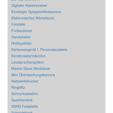
Digitaler Kabelreceiver
Einsteiger Spiegelreflexkamera
Elektronisches Wörterbuch
Fotofalle
Funkscanner
Handyhalter
Hobbyplotter
Kartenesegerät f. Personalausweis
Kondensatormikrofon
Lautsprechersystem
Master-Slave-Steckdose
Mini Überwachungskamera
Netzwerkdrucker
Ringblitz
Schnurlostelefon
Speicherstick
SSHD Festplatte
Subnotebook