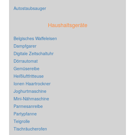
Autostaubsauger
Haushaltsgeräte
Belgisches Waffeleisen
Dampfgarer
Digitale Zeitschaltuhr
Dörrautomat
Gemüsereibe
Heißluftfritteuse
Ionen Haartrockner
Joghurtmaschine
Mini-Nähmaschine
Parmesanreibe
Partypfanne
Teigrolle
Tischräucherofen