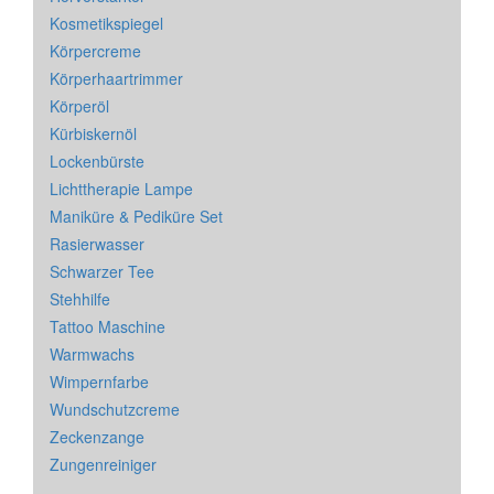
Kosmetikspiegel
Körpercreme
Körperhaartrimmer
Körperöl
Kürbiskernöl
Lockenbürste
Lichttherapie Lampe
Maniküre & Pediküre Set
Rasierwasser
Schwarzer Tee
Stehhilfe
Tattoo Maschine
Warmwachs
Wimpernfarbe
Wundschutzcreme
Zeckenzange
Zungenreiniger