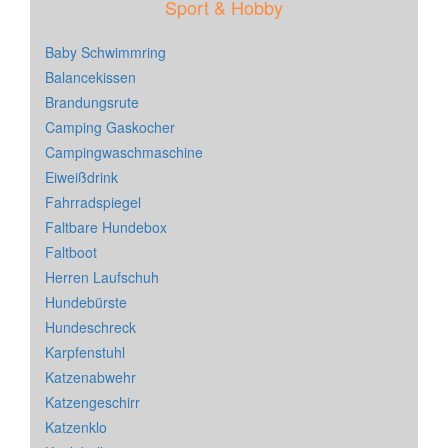
Sport & Hobby
Baby Schwimmring
Balancekissen
Brandungsrute
Camping Gaskocher
Campingwaschmaschine
Eiweißdrink
Fahrradspiegel
Faltbare Hundebox
Faltboot
Herren Laufschuh
Hundebürste
Hundeschreck
Karpfenstuhl
Katzenabwehr
Katzengeschirr
Katzenklo