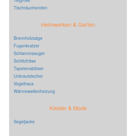
Teigrolle
Tischräucherofen
Heimwerken & Garten
Brennholzsäge
Fugenkratzer
Schlammsauger
Schlitzfräse
Tapetenablöser
Unkrautstecher
Vogelhaus
Wärmewellenheizung
Kleider & Mode
Segeljacke