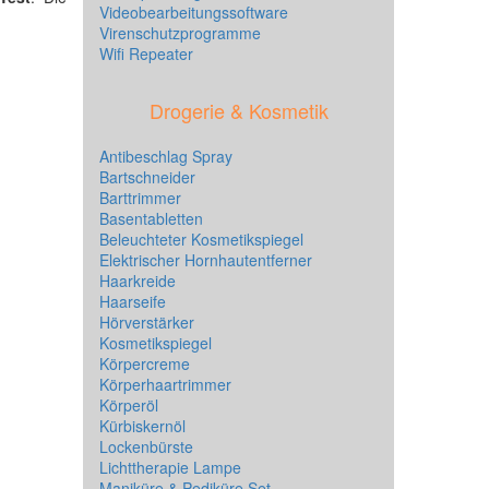
Videobearbeitungssoftware
Virenschutzprogramme
Wifi Repeater
Drogerie & Kosmetik
Antibeschlag Spray
Bartschneider
Barttrimmer
Basentabletten
Beleuchteter Kosmetikspiegel
Elektrischer Hornhautentferner
Haarkreide
Haarseife
Hörverstärker
Kosmetikspiegel
Körpercreme
Körperhaartrimmer
Körperöl
Kürbiskernöl
Lockenbürste
Lichttherapie Lampe
Maniküre & Pediküre Set