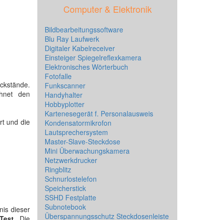
Computer & Elektronik
Bildbearbeitungssoftware
Blu Ray Laufwerk
Digitaler Kabelreceiver
Einsteiger Spiegelreflexkamera
Elektronisches Wörterbuch
Fotofalle
ckstände.
Funkscanner
hnet den
Handyhalter
Hobbyplotter
Kartenesegerät f. Personalausweis
rt und die
Kondensatormikrofon
Lautsprechersystem
Master-Slave-Steckdose
Mini Überwachungskamera
Netzwerkdrucker
Ringblitz
Schnurlostelefon
Speicherstick
SSHD Festplatte
Subnotebook
nis dieser
Überspannungsschutz Steckdosenleiste
Test
. Die