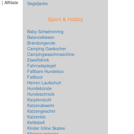
 Affiliate
Segeljacke
Sport & Hobby
Baby Schwimmring
Balancekissen
Brandungsrute
Camping Gaskocher
Campingwaschmaschine
Eiweißdrink
Fahrradspiegel
Faltbare Hundebox
Faltboot
Herren Laufschuh
Hundebürste
Hundeschreck
Karpfenstuhl
Katzenabwehr
Katzengeschirr
Katzenklo
Kettlebell
Kinder Inline Skates
Klimmzugstange