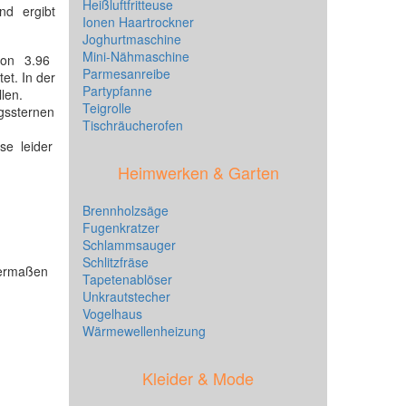
Heißluftfritteuse
nd ergibt
Ionen Haartrockner
Joghurtmaschine
Mini-Nähmaschine
von 3.96
Parmesanreibe
t. In der
Partypfanne
len.
Teigrolle
gssternen
Tischräucherofen
se leider
Heimwerken & Garten
Brennholzsäge
Fugenkratzer
Schlammsauger
Schlitzfräse
hermaßen
Tapetenablöser
Unkrautstecher
Vogelhaus
Wärmewellenheizung
Kleider & Mode