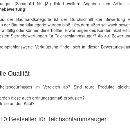
tungen (Schaubild Nr. [3]) liefert weitere Angaben zum Artikel u
rnebewertung
:
s der Baumarktkategorie ist der Durchschnitt der Bewertung 
 In der Baumarktkategorie wurden bloß 12% dermaßen schwach bewerte
ranfällig oder können die erhofften Erwartungen des Kunden nicht erfül
 besten Sternebewertungen für Teichschlammsauger? Ab 4.6 Bewertun
nempfehlenswerte Verknüpfung findet sich in dieser Bewertungsklas
ie Qualität
heitsbedürfnisses im Vergleich ab? Sind teure Produkte gleic
 werden diese auch ordnungsgemäß produziert?
fnise an den Kauf?
e 10 Bestseller für Teichschlammsauger