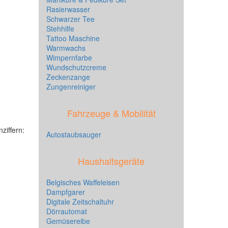
Rasierwasser
Schwarzer Tee
Stehhilfe
Tattoo Maschine
Warmwachs
Wimpernfarbe
Wundschutzcreme
Zeckenzange
Zungenreiniger
Fahrzeuge & Mobilität
ziffern:
Autostaubsauger
Haushaltsgeräte
Belgisches Waffeleisen
Dampfgarer
Digitale Zeitschaltuhr
Dörrautomat
Gemüsereibe