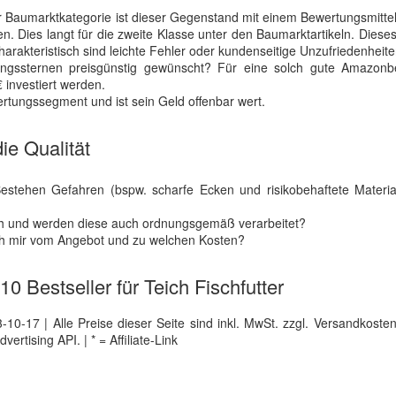
 Baumarktkategorie ist dieser Gegenstand mit einem Bewertungsmitte
. Dies langt für die zweite Klasse unter den Baumarktartikeln. Diese
harakteristisch sind leichte Fehler oder kundenseitige Unzufriedenheite
tungssternen preisgünstig gewünscht? Für eine solch gute Amazon
 investiert werden.
rtungssegment und ist sein Geld offenbar wert.
ie Qualität
Bestehen Gefahren (bspw. scharfe Ecken und risikobehaftete Materia
ich und werden diese auch ordnungsgemäß verarbeitet?
ch mir vom Angebot und zu welchen Kosten?
10 Bestseller für Teich Fischfutter
0-17 | Alle Preise dieser Seite sind inkl. MwSt. zzgl. Versandkosten |
tising API. | * = Affiliate-Link