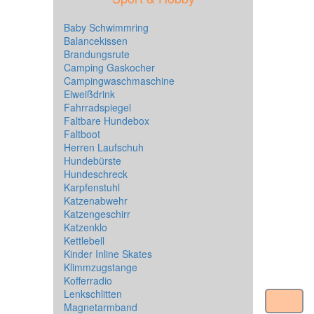
Baby Schwimmring
Balancekissen
Brandungsrute
Camping Gaskocher
Campingwaschmaschine
Eiweißdrink
Fahrradspiegel
Faltbare Hundebox
Faltboot
Herren Laufschuh
Hundebürste
Hundeschreck
Karpfenstuhl
Katzenabwehr
Katzengeschirr
Katzenklo
Kettlebell
Kinder Inline Skates
Klimmzugstange
Kofferradio
Lenkschlitten
Magnetarmband