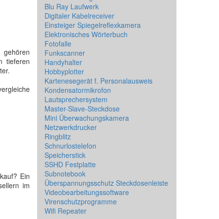
Blu Ray Laufwerk
Digitaler Kabelreceiver
Einsteiger Spiegelreflexkamera
Elektronisches Wörterbuch
Fotofalle
u gehören
Funkscanner
 tieferen
Handyhalter
ter.
Hobbyplotter
Kartenesegerät f. Personalausweis
ergleiche
Kondensatormikrofon
Lautsprechersystem
Master-Slave-Steckdose
Mini Überwachungskamera
Netzwerkdrucker
Ringblitz
Schnurlostelefon
Speicherstick
SSHD Festplatte
Subnotebook
kauf? Ein
Überspannungsschutz Steckdosenleiste
ellern im
Videobearbeitungssoftware
Virenschutzprogramme
Wifi Repeater