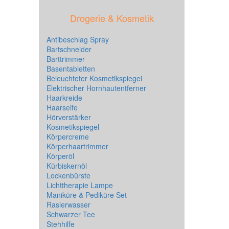
Drogerie & Kosmetik
Antibeschlag Spray
Bartschneider
Barttrimmer
Basentabletten
Beleuchteter Kosmetikspiegel
Elektrischer Hornhautentferner
Haarkreide
Haarseife
Hörverstärker
Kosmetikspiegel
Körpercreme
Körperhaartrimmer
Körperöl
Kürbiskernöl
Lockenbürste
Lichttherapie Lampe
Maniküre & Pediküre Set
Rasierwasser
Schwarzer Tee
Stehhilfe