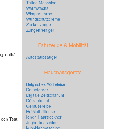
Tattoo Maschine
Warmwachs
Wimpernfarbe
Wundschutzcreme
Zeckenzange
Zungenreiniger
Fahrzeuge & Mobilität
ng enthält
Autostaubsauger
Haushaltsgeräte
Belgisches Waffeleisen
Dampfgarer
Digitale Zeitschaltuhr
Dörrautomat
Gemüsereibe
Heißluftfritteuse
Ionen Haartrockner
r den
Test
Joghurtmaschine
Mini-Nähmaschine