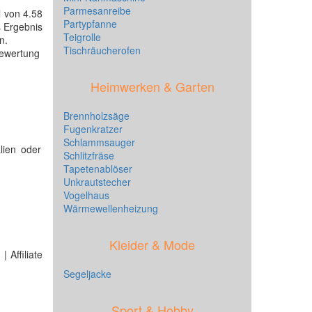
Parmesanreibe
l von 4.58
Partypfanne
s Ergebnis
Teigrolle
n.
Tischräucherofen
bewertung
Heimwerken & Garten
Brennholzsäge
Fugenkratzer
Schlammsauger
lien oder
Schlitzfräse
Tapetenablöser
Unkrautstecher
Vogelhaus
Wärmewellenheizung
Kleider & Mode
 Affiliate
Segeljacke
Sport & Hobby