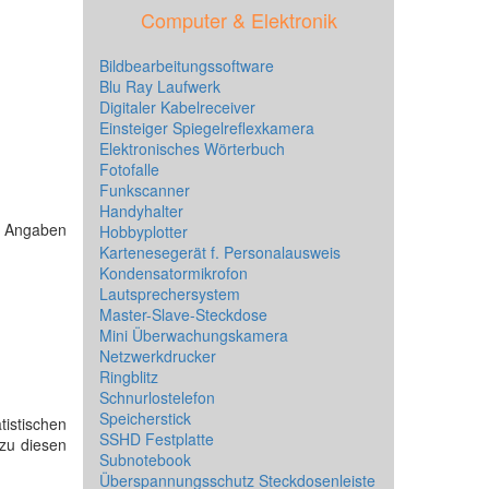
Computer & Elektronik
Bildbearbeitungssoftware
Blu Ray Laufwerk
Digitaler Kabelreceiver
Einsteiger Spiegelreflexkamera
Elektronisches Wörterbuch
Fotofalle
Funkscanner
Handyhalter
e Angaben
Hobbyplotter
Kartenesegerät f. Personalausweis
Kondensatormikrofon
Lautsprechersystem
Master-Slave-Steckdose
Mini Überwachungskamera
Netzwerkdrucker
Ringblitz
Schnurlostelefon
Speicherstick
tistischen
SSHD Festplatte
 zu diesen
Subnotebook
Überspannungsschutz Steckdosenleiste