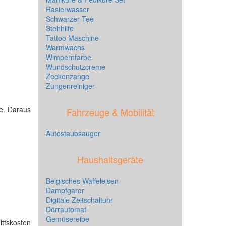
Rasierwasser
Schwarzer Tee
Stehhilfe
Tattoo Maschine
Warmwachs
Wimpernfarbe
Wundschutzcreme
Zeckenzange
Zungenreiniger
te. Daraus
Fahrzeuge & Mobilität
Autostaubsauger
Haushaltsgeräte
Belgisches Waffeleisen
Dampfgarer
Digitale Zeitschaltuhr
Dörrautomat
Gemüsereibe
ittskosten