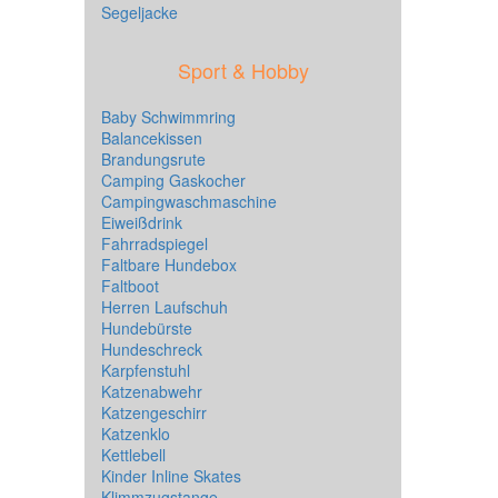
Segeljacke
Sport & Hobby
Baby Schwimmring
Balancekissen
Brandungsrute
Camping Gaskocher
Campingwaschmaschine
Eiweißdrink
Fahrradspiegel
Faltbare Hundebox
Faltboot
Herren Laufschuh
Hundebürste
Hundeschreck
Karpfenstuhl
Katzenabwehr
Katzengeschirr
Katzenklo
Kettlebell
Kinder Inline Skates
Klimmzugstange