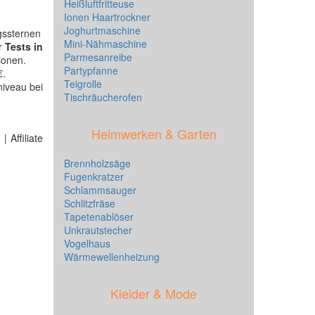
Heißluftfritteuse
Ionen Haartrockner
Joghurtmaschine
gssternen
Mini-Nähmaschine
er
Tests in
Parmesanreibe
ionen.
Partypfanne
€.
Teigrolle
niveau bei
Tischräucherofen
Heimwerken & Garten
 Affiliate
Brennholzsäge
Fugenkratzer
Schlammsauger
Schlitzfräse
Tapetenablöser
Unkrautstecher
Vogelhaus
Wärmewellenheizung
Kleider & Mode