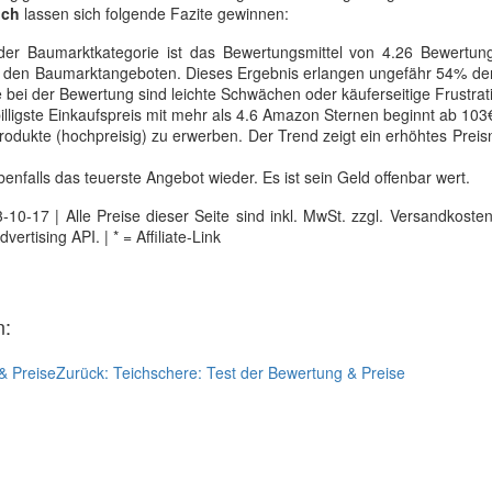
ich
lassen sich folgende Fazite gewinnen:
er Baumarktkategorie ist das Bewertungsmittel von 4.26 Bewertun
nter den Baumarktangeboten. Dieses Ergebnis erlangen ungefähr 54% d
e bei der Bewertung sind leichte Schwächen oder käuferseitige Frustrat
lligste Einkaufspreis mit mehr als 4.6 Amazon Sternen beginnt ab 103
odukte (hochpreisig) zu erwerben. Der Trend zeigt ein erhöhtes Preis
nfalls das teuerste Angebot wieder. Es ist sein Geld offenbar wert.
0-17 | Alle Preise dieser Seite sind inkl. MwSt. zzgl. Versandkosten |
tising API. | * = Affiliate-Link
n:
& Preise
Zurück:
Teichschere: Test der Bewertung & Preise