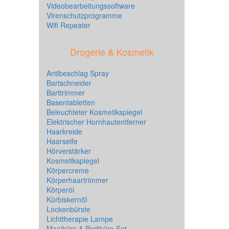
Videobearbeitungssoftware
Virenschutzprogramme
Wifi Repeater
Drogerie & Kosmetik
Antibeschlag Spray
Bartschneider
Barttrimmer
Basentabletten
Beleuchteter Kosmetikspiegel
Elektrischer Hornhautentferner
Haarkreide
Haarseife
Hörverstärker
Kosmetikspiegel
Körpercreme
Körperhaartrimmer
Körperöl
Kürbiskernöl
Lockenbürste
Lichttherapie Lampe
Maniküre & Pediküre Set