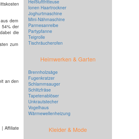
Heißluftfritteuse
ittskosten
Ionen Haartrockner
Joghurtmaschine
Mini-Nähmaschine
aus dem
Parmesanreibe
hr 54% der
Partypfanne
 dabei die
Teigrolle
Tischräucherofen
ssten zum
Heimwerken & Garten
Brennholzsäge
Fugenkratzer
it an den
Schlammsauger
Schlitzfräse
Tapetenablöser
Unkrautstecher
Vogelhaus
Wärmewellenheizung
 Affiliate
Kleider & Mode