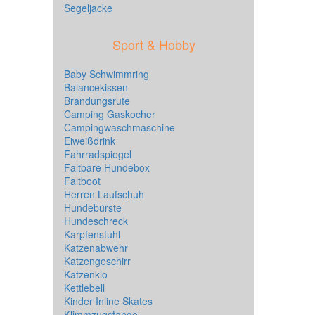
Segeljacke
Sport & Hobby
Baby Schwimmring
Balancekissen
Brandungsrute
Camping Gaskocher
Campingwaschmaschine
Eiweißdrink
Fahrradspiegel
Faltbare Hundebox
Faltboot
Herren Laufschuh
Hundebürste
Hundeschreck
Karpfenstuhl
Katzenabwehr
Katzengeschirr
Katzenklo
Kettlebell
Kinder Inline Skates
Klimmzugstange