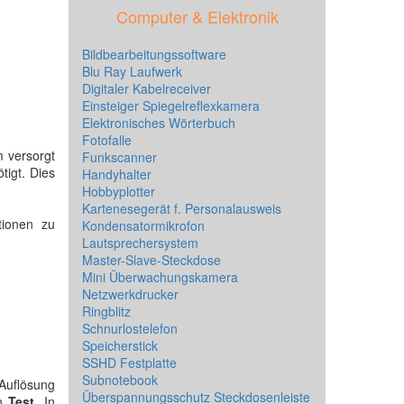
Computer & Elektronik
Bildbearbeitungssoftware
Blu Ray Laufwerk
Digitaler Kabelreceiver
Einsteiger Spiegelreflexkamera
Elektronisches Wörterbuch
Fotofalle
m versorgt
Funkscanner
tigt. Dies
Handyhalter
Hobbyplotter
Kartenesegerät f. Personalausweis
tionen zu
Kondensatormikrofon
Lautsprechersystem
Master-Slave-Steckdose
Mini Überwachungskamera
Netzwerkdrucker
Ringblitz
Schnurlostelefon
Speicherstick
SSHD Festplatte
Subnotebook
Auflösung
Überspannungsschutz Steckdosenleiste
en
Test
. In