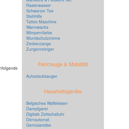
Rasierwasser
Schwarzer Tee
Stehhilfe
Tattoo Maschine
Warmwachs
Wimpernfarbe
Wundschutzcreme
Zeckenzange
Zungenreiniger
Fahrzeuge & Mobilität
chfolgende
Autostaubsauger
Haushaltsgeräte
Belgisches Waffeleisen
Dampfgarer
Digitale Zeitschaltuhr
Dörrautomat
Gemüsereibe