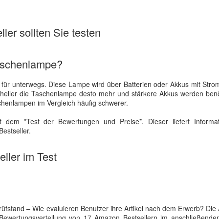
ler sollten Sie testen
Taschenlampe?
e für unterwegs. Diese Lampe wird über Batterien oder Akkus mit Stro
Je heller die Taschenlampe desto mehr und stärkere Akkus werden benö
chenlampen im Vergleich häufig schwerer.
t dem *Test der Bewertungen und Preise*. Dieser liefert Informa
estseller.
ller im Test
stand – Wie evaluieren Benutzer ihre Artikel nach dem Erwerb? Die 
er Bewertungsverteilung von 17 Amazon Bestsellern im anschließend