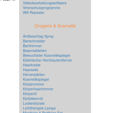
Videobearbeitungssoftware
Virenschutzprogramme
Wifi Repeater
Drogerie & Kosmetik
Antibeschlag Spray
Bartschneider
Barttrimmer
Basentabletten
Beleuchteter Kosmetikspiegel
Elektrischer Hornhautentferner
Haarkreide
Haarseife
Hörverstärker
Kosmetikspiegel
Körpercreme
Körperhaartrimmer
Körperöl
Kürbiskernöl
Lockenbürste
Lichttherapie Lampe
Maniküre & Pediküre Set