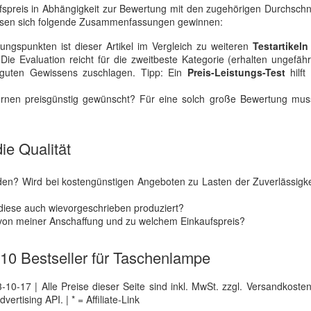
aufspreis in Abhängigkeit zur Bewertung mit den zugehörigen Durchschn
sen sich folgende Zusammenfassungen gewinnen:
ngspunkten ist dieser Artikel im Vergleich zu weiteren
Testartikeln
Die Evaluation reicht für die zweitbeste Kategorie (erhalten ungefä
guten Gewissens zuschlagen. Tipp: Ein
Preis-Leistungs-Test
hilft
rnen preisgünstig gewünscht? Für eine solch große Bewertung mu
ie Qualität
en? Wird bei kostengünstigen Angeboten zu Lasten der Zuverlässigke
 diese auch wievorgeschrieben produziert?
r von meiner Anschaffung und zu welchem Einkaufspreis?
e 10 Bestseller für Taschenlampe
0-17 | Alle Preise dieser Seite sind inkl. MwSt. zzgl. Versandkosten |
tising API. | * = Affiliate-Link