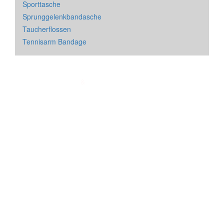
Sporttasche
Sprunggelenkbandasche
Taucherflossen
Tennisarm Bandage
Impressum
&
Datenschutz
| * = Affiliate Link