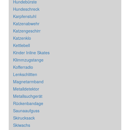
Hundebürste
Hundeschreck
Karpfenstuhl
Katzenabwehr
Katzengeschirr
Katzenklo
Kettlebell
Kinder Inline Skates
Klimmzugstange
Kofferradio
Lenkschlitten
Magnetarmband
Metalldetektor
Metallsuchgerät
Rückenbandage
Saunaaufguss
Skirucksack
Skiwachs