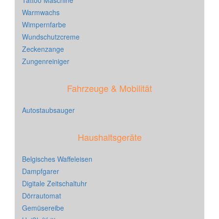
Tattoo Maschine
Warmwachs
Wimpernfarbe
Wundschutzcreme
Zeckenzange
Zungenreiniger
Fahrzeuge & Mobilität
Autostaubsauger
Haushaltsgeräte
Belgisches Waffeleisen
Dampfgarer
Digitale Zeitschaltuhr
Dörrautomat
Gemüsereibe