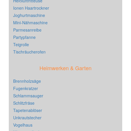
Heißluftfritteuse
Ionen Haartrockner
Joghurtmaschine
Mini-Nähmaschine
Parmesanreibe
Partypfanne
Teigrolle
Tischräucherofen
Heimwerken & Garten
Brennholzsäge
Fugenkratzer
Schlammsauger
Schlitzfräse
Tapetenablöser
Unkrautstecher
Vogelhaus