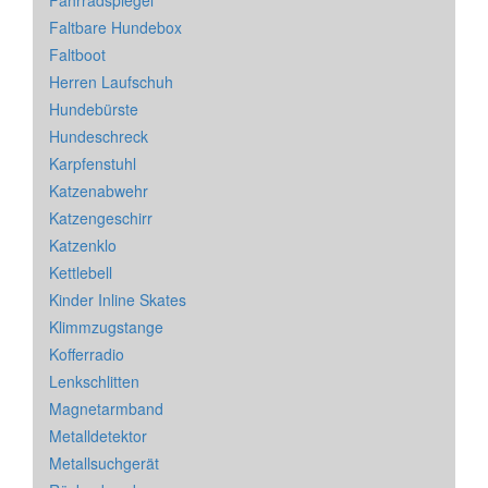
Fahrradspiegel
Faltbare Hundebox
Faltboot
Herren Laufschuh
Hundebürste
Hundeschreck
Karpfenstuhl
Katzenabwehr
Katzengeschirr
Katzenklo
Kettlebell
Kinder Inline Skates
Klimmzugstange
Kofferradio
Lenkschlitten
Magnetarmband
Metalldetektor
Metallsuchgerät