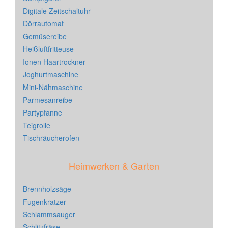
Digitale Zeitschaltuhr
Dörrautomat
Gemüsereibe
Heißluftfritteuse
Ionen Haartrockner
Joghurtmaschine
Mini-Nähmaschine
Parmesanreibe
Partypfanne
Teigrolle
Tischräucherofen
Heimwerken & Garten
Brennholzsäge
Fugenkratzer
Schlammsauger
Schlitzfräse