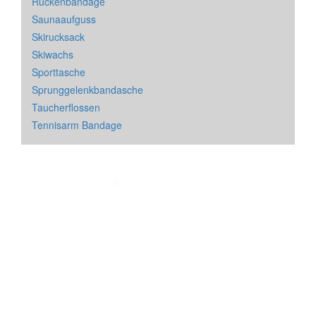
Rückenbandage
Saunaaufguss
Skirucksack
Skiwachs
Sporttasche
Sprunggelenkbandasche
Taucherflossen
Tennisarm Bandage
Impressum
&
Datenschutz
| * = Affiliate Link