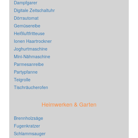
Dampfgarer
Digitale Zeitschaltuhr
Dörrautomat
Gemüsereibe
Heißluftfritteuse
Ionen Haartrockner
Joghurtmaschine
Mini-Nähmaschine
Parmesanreibe
Partypfanne
Teigrolle
Tischräucherofen
Heimwerken & Garten
Brennholzsäge
Fugenkratzer
Schlammsauger