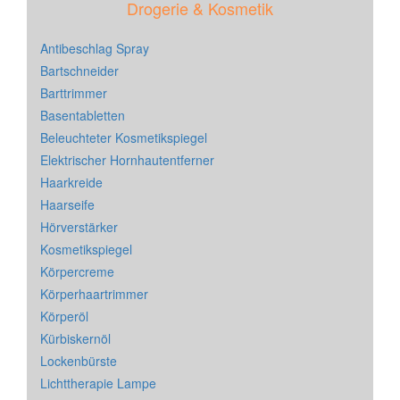
Drogerie & Kosmetik
Antibeschlag Spray
Bartschneider
Barttrimmer
Basentabletten
Beleuchteter Kosmetikspiegel
Elektrischer Hornhautentferner
Haarkreide
Haarseife
Hörverstärker
Kosmetikspiegel
Körpercreme
Körperhaartrimmer
Körperöl
Kürbiskernöl
Lockenbürste
Lichttherapie Lampe