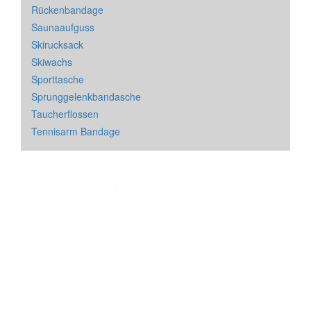
Rückenbandage
Saunaaufguss
Skirucksack
Skiwachs
Sporttasche
Sprunggelenkbandasche
Taucherflossen
Tennisarm Bandage
Impressum
&
Datenschutz
| * = Affiliate Link