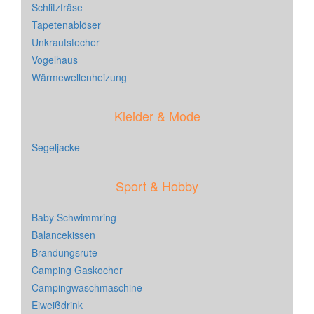
Schlitzfräse
Tapetenablöser
Unkrautstecher
Vogelhaus
Wärmewellenheizung
Kleider & Mode
Segeljacke
Sport & Hobby
Baby Schwimmring
Balancekissen
Brandungsrute
Camping Gaskocher
Campingwaschmaschine
Eiweißdrink