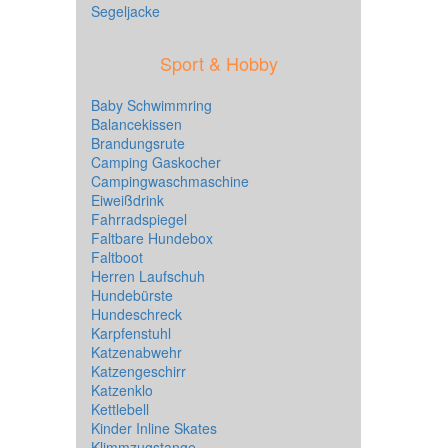
Segeljacke
Sport & Hobby
Baby Schwimmring
Balancekissen
Brandungsrute
Camping Gaskocher
Campingwaschmaschine
Eiweißdrink
Fahrradspiegel
Faltbare Hundebox
Faltboot
Herren Laufschuh
Hundebürste
Hundeschreck
Karpfenstuhl
Katzenabwehr
Katzengeschirr
Katzenklo
Kettlebell
Kinder Inline Skates
Klimmzugstange