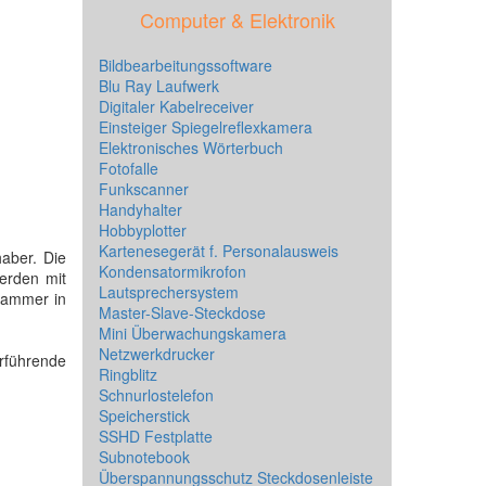
Computer & Elektronik
Bildbearbeitungssoftware
Blu Ray Laufwerk
Digitaler Kabelreceiver
Einsteiger Spiegelreflexkamera
Elektronisches Wörterbuch
Fotofalle
Funkscanner
Handyhalter
Hobbyplotter
Kartenesegerät f. Personalausweis
haber. Die
Kondensatormikrofon
erden mit
Lautsprechersystem
 Hammer in
Master-Slave-Steckdose
Mini Überwachungskamera
Netzwerkdrucker
rführende
Ringblitz
Schnurlostelefon
Speicherstick
SSHD Festplatte
Subnotebook
Überspannungsschutz Steckdosenleiste