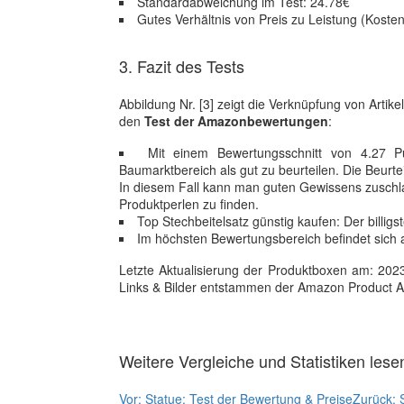
Standardabweichung im Test: 24.78€
Gutes Verhältnis von Preis zu Leistung (Koste
3. Fazit des Tests
Abbildung Nr. [3] zeigt die Verknüpfung von Art
den
Test der Amazonbewertungen
:
Mit einem Bewertungsschnitt von 4.27 P
Baumarktbereich als gut zu beurteilen. Die Beurte
In diesem Fall kann man guten Gewissens zuschl
Produktperlen zu finden.
Top Stechbeitelsatz günstig kaufen: Der billi
Im höchsten Bewertungsbereich befindet sich a
Letzte Aktualisierung der Produktboxen am: 2023-1
Links & Bilder entstammen der Amazon Product Adver
Weitere Vergleiche und Statistiken lese
Vor:
Statue: Test der Bewertung & Preise
Zurück: