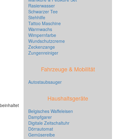
Rasierwasser
Schwarzer Tee
Stehhilfe
Tattoo Maschine
Warmwachs
Wimpernfarbe
Wundschutzcreme
Zeckenzange
Zungenreiniger
Fahrzeuge & Mobilität
Autostaubsauger
Haushaltsgeräte
beinhaltet
Belgisches Waffeleisen
Dampfgarer
Digitale Zeitschaltuhr
Dörrautomat
Gemüsereibe