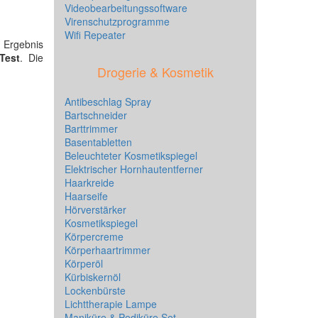
Videobearbeitungssoftware
Virenschutzprogramme
Wifi Repeater
 Ergebnis
Test
. Die
Drogerie & Kosmetik
Antibeschlag Spray
Bartschneider
Barttrimmer
Basentabletten
Beleuchteter Kosmetikspiegel
Elektrischer Hornhautentferner
Haarkreide
Haarseife
Hörverstärker
Kosmetikspiegel
Körpercreme
Körperhaartrimmer
Körperöl
Kürbiskernöl
Lockenbürste
Lichttherapie Lampe
Maniküre & Pediküre Set