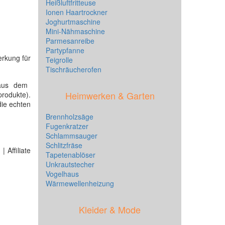
Heißluftfritteuse
Ionen Haartrockner
Joghurtmaschine
Mini-Nähmaschine
Parmesanreibe
Partypfanne
erkung für
Teigrolle
Tischräucherofen
us dem
Heimwerken & Garten
produkte).
die echten
Brennholzsäge
Fugenkratzer
Schlammsauger
Schlitzfräse
 Affiliate
Tapetenablöser
Unkrautstecher
Vogelhaus
Wärmewellenheizung
Kleider & Mode