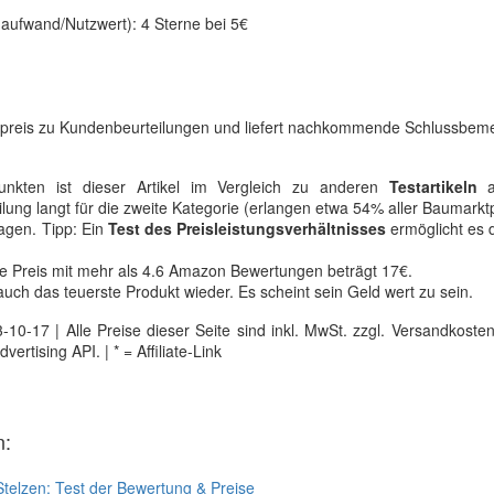
naufwand/Nutzwert): 4 Sterne bei 5€
ikelpreis zu Kundenbeurteilungen und liefert nachkommende Schlussbem
unkten ist dieser Artikel im Vergleich zu anderen
Testartikeln
a
ilung langt für die zweite Kategorie (erlangen etwa 54% aller Baumarkt
agen. Tipp: Ein
Test des Preisleistungsverhältnisses
ermöglicht es 
gste Preis mit mehr als 4.6 Amazon Bewertungen beträgt 17€.
uch das teuerste Produkt wieder. Es scheint sein Geld wert zu sein.
0-17 | Alle Preise dieser Seite sind inkl. MwSt. zzgl. Versandkosten |
tising API. | * = Affiliate-Link
n:
Stelzen: Test der Bewertung & Preise