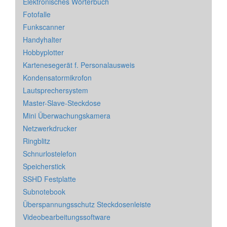
Elektronisches Wörterbuch
Fotofalle
Funkscanner
Handyhalter
Hobbyplotter
Kartenesegerät f. Personalausweis
Kondensatormikrofon
Lautsprechersystem
Master-Slave-Steckdose
Mini Überwachungskamera
Netzwerkdrucker
Ringblitz
Schnurlostelefon
Speicherstick
SSHD Festplatte
Subnotebook
Überspannungsschutz Steckdosenleiste
Videobearbeitungssoftware