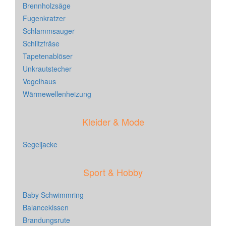
Brennholzsäge
Fugenkratzer
Schlammsauger
Schlitzfräse
Tapetenablöser
Unkrautstecher
Vogelhaus
Wärmewellenheizung
Kleider & Mode
Segeljacke
Sport & Hobby
Baby Schwimmring
Balancekissen
Brandungsrute