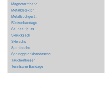
Magnetarmband
Metalldetektor
Metallsuchgerät
Rückenbandage
Saunaaufguss
Skirucksack
Skiwachs
Sporttasche
Sprunggelenkbandasche
Taucherflossen
Tennisarm Bandage
Impressum
&
Datenschutz
| * = Affiliate Link