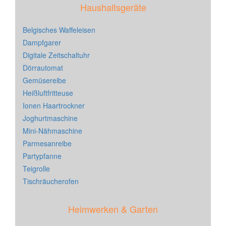
Haushaltsgeräte
Belgisches Waffeleisen
Dampfgarer
Digitale Zeitschaltuhr
Dörrautomat
Gemüsereibe
Heißluftfritteuse
Ionen Haartrockner
Joghurtmaschine
Mini-Nähmaschine
Parmesanreibe
Partypfanne
Teigrolle
Tischräucherofen
Heimwerken & Garten