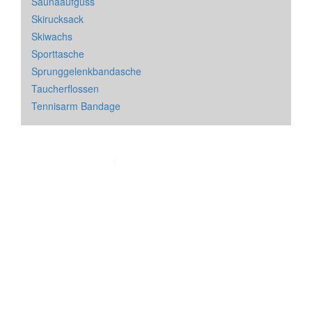
Saunaaufguss
Skirucksack
Skiwachs
Sporttasche
Sprunggelenkbandasche
Taucherflossen
Tennisarm Bandage
Impressum
&
Datenschutz
| * = Affiliate Link