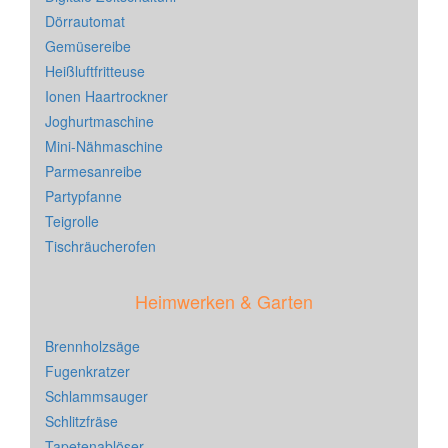
Dörrautomat
Gemüsereibe
Heißluftfritteuse
Ionen Haartrockner
Joghurtmaschine
Mini-Nähmaschine
Parmesanreibe
Partypfanne
Teigrolle
Tischräucherofen
Heimwerken & Garten
Brennholzsäge
Fugenkratzer
Schlammsauger
Schlitzfräse
Tapetenablöser