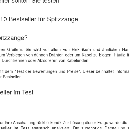
 10 Bestseller für Spitzzange
pitzzange?
tzen Greifern. Sie wird vor allem von Elektrikern und ähnlichen Ha
zum Verbiegen von dünnen Drähten oder um Kabel zu biegen. Häufig f
m Durchtrennen oder Abisolieren von Kabelenden.
it dem *Test der Bewertungen und Preise*. Dieser beinhaltet Inform
 Bestseller.
ller im Test
er ihre Anschaffung rückblickend? Zur Lösung dieser Frage wurde die 
seller im Test
statistisch analysiert. Die zugehörige Darstellung 