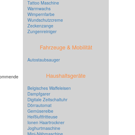
Tattoo Maschine
Warmwachs
Wimpernfarbe
Wundschutzcreme
Zeckenzange
Zungenreiniger
Fahrzeuge & Mobilität
Autostaubsauger
Haushaltsgeräte
hkommende
Belgisches Waffeleisen
Dampfgarer
Digitale Zeitschaltuhr
Dörrautomat
Gemüsereibe
Heißluftfritteuse
Ionen Haartrockner
Joghurtmaschine
Mini-Nähmaschine