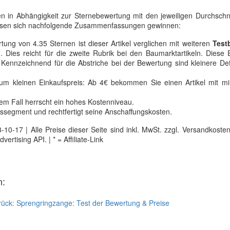
ten in Abhängigkeit zur Sternebewertung mit den jeweiligen Durchschn
sen sich nachfolgende Zusammenfassungen gewinnen:
tung von 4.35 Sternen ist dieser Artikel verglichen mit weiteren
Test
. Dies reicht für die zweite Rubrik bei den Baumarktartikeln. Diese 
 Kennzeichnend für die Abstriche bei der Bewertung sind kleinere Def
m kleinen Einkaufspreis: Ab 4€ bekommen Sie einen Artikel mit mi
sem Fall herrscht ein hohes Kostenniveau.
ssegment und rechtfertigt seine Anschaffungskosten.
0-17 | Alle Preise dieser Seite sind inkl. MwSt. zzgl. Versandkosten |
tising API. | * = Affiliate-Link
n:
rück:
Sprengringzange: Test der Bewertung & Preise