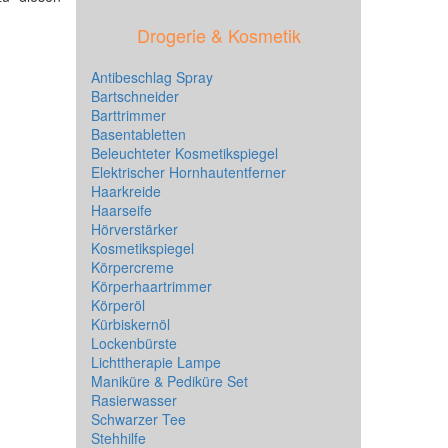
Drogerie & Kosmetik
Antibeschlag Spray
Bartschneider
Barttrimmer
Basentabletten
Beleuchteter Kosmetikspiegel
Elektrischer Hornhautentferner
Haarkreide
Haarseife
Hörverstärker
Kosmetikspiegel
Körpercreme
Körperhaartrimmer
Körperöl
Kürbiskernöl
Lockenbürste
Lichttherapie Lampe
Maniküre & Pediküre Set
Rasierwasser
Schwarzer Tee
Stehhilfe