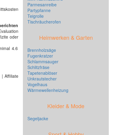
Parmesanreibe
ittskosten
Partypfanne
Teigrolle
Tischräucherofen
berichten
Evaluation
Heimwerken & Garten
izite oder
nimal 4.6
Brennholzsäge
Fugenkratzer
Schlammsauger
Schlitzfräse
Tapetenablöser
 Affiliate
Unkrautstecher
Vogelhaus
Wärmewellenheizung
Kleider & Mode
Segeljacke
Sport & Hobby