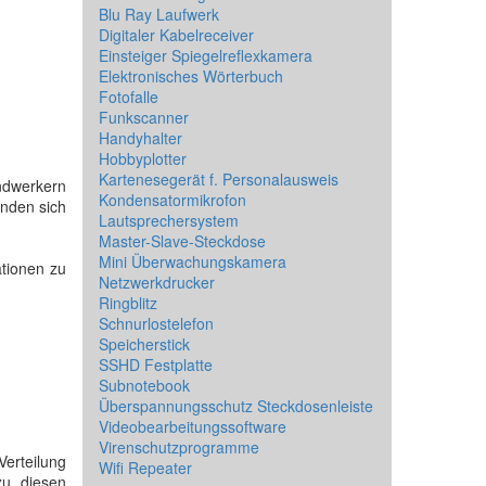
Blu Ray Laufwerk
Digitaler Kabelreceiver
Einsteiger Spiegelreflexkamera
Elektronisches Wörterbuch
Fotofalle
Funkscanner
Handyhalter
Hobbyplotter
Kartenesegerät f. Personalausweis
ndwerkern
Kondensatormikrofon
inden sich
Lautsprechersystem
Master-Slave-Steckdose
Mini Überwachungskamera
ationen zu
Netzwerkdrucker
Ringblitz
Schnurlostelefon
Speicherstick
SSHD Festplatte
Subnotebook
Überspannungsschutz Steckdosenleiste
Videobearbeitungssoftware
Virenschutzprogramme
Verteilung
Wifi Repeater
zu diesen