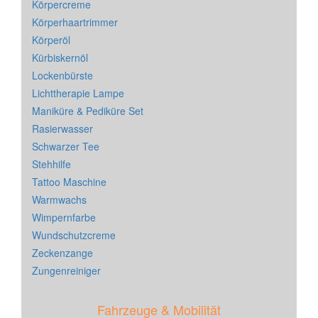
Körpercreme
Körperhaartrimmer
Körperöl
Kürbiskernöl
Lockenbürste
Lichttherapie Lampe
Maniküre & Pediküre Set
Rasierwasser
Schwarzer Tee
Stehhilfe
Tattoo Maschine
Warmwachs
Wimpernfarbe
Wundschutzcreme
Zeckenzange
Zungenreiniger
Fahrzeuge & Mobilität