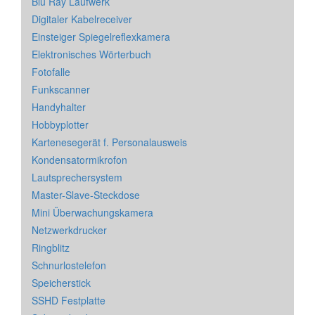
Blu Ray Laufwerk
Digitaler Kabelreceiver
Einsteiger Spiegelreflexkamera
Elektronisches Wörterbuch
Fotofalle
Funkscanner
Handyhalter
Hobbyplotter
Kartenesegerät f. Personalausweis
Kondensatormikrofon
Lautsprechersystem
Master-Slave-Steckdose
Mini Überwachungskamera
Netzwerkdrucker
Ringblitz
Schnurlostelefon
Speicherstick
SSHD Festplatte