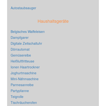
Autostaubsauger
Haushaltsgeräte
Belgisches Waffeleisen
Dampfgarer
Digitale Zeitschaltuhr
Dörrautomat
Gemüsereibe
Heißluftfritteuse
Ionen Haartrockner
Joghurtmaschine
Mini-Nähmaschine
Parmesanreibe
Partypfanne
Teigrolle
Tischräucherofen