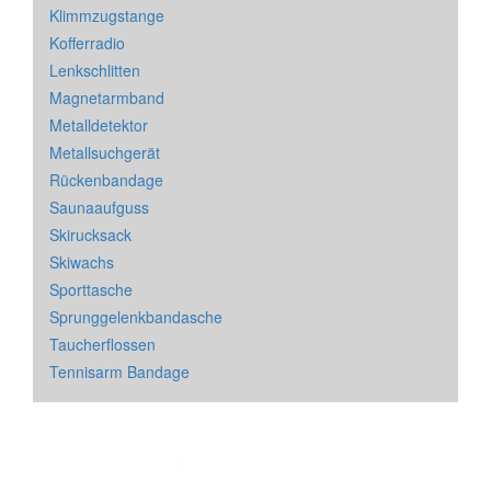
Klimmzugstange
Kofferradio
Lenkschlitten
Magnetarmband
Metalldetektor
Metallsuchgerät
Rückenbandage
Saunaaufguss
Skirucksack
Skiwachs
Sporttasche
Sprunggelenkbandasche
Taucherflossen
Tennisarm Bandage
Impressum
&
Datenschutz
| * = Affiliate Link