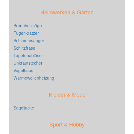
Heimwerken & Garten
Brennholzsäge
Fugenkratzer
Schlammsauger
Schlitzfräse
Tapetenablöser
Unkrautstecher
Vogelhaus
Wärmewellenheizung
Kleider & Mode
Segeljacke
Sport & Hobby