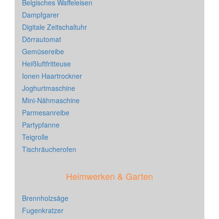
Belgisches Waffeleisen
Dampfgarer
Digitale Zeitschaltuhr
Dörrautomat
Gemüsereibe
Heißluftfritteuse
Ionen Haartrockner
Joghurtmaschine
Mini-Nähmaschine
Parmesanreibe
Partypfanne
Teigrolle
Tischräucherofen
Heimwerken & Garten
Brennholzsäge
Fugenkratzer