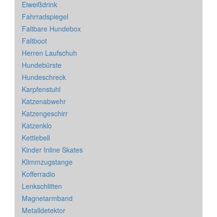
Eiweißdrink
Fahrradspiegel
Faltbare Hundebox
Faltboot
Herren Laufschuh
Hundebürste
Hundeschreck
Karpfenstuhl
Katzenabwehr
Katzengeschirr
Katzenklo
Kettlebell
Kinder Inline Skates
Klimmzugstange
Kofferradio
Lenkschlitten
Magnetarmband
Metalldetektor