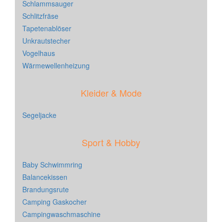
Schlammsauger
Schlitzfräse
Tapetenablöser
Unkrautstecher
Vogelhaus
Wärmewellenheizung
Kleider & Mode
Segeljacke
Sport & Hobby
Baby Schwimmring
Balancekissen
Brandungsrute
Camping Gaskocher
Campingwaschmaschine