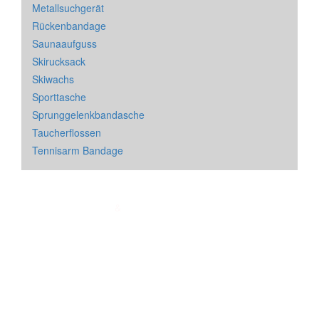
Metallsuchgerät
Rückenbandage
Saunaaufguss
Skirucksack
Skiwachs
Sporttasche
Sprunggelenkbandasche
Taucherflossen
Tennisarm Bandage
Impressum
&
Datenschutz
| * = Affiliate Link