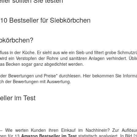
 10 Bestseller für Siebkörbchen
ebkörbchen?
luss in der Küche. Er sieht aus wie ein Sieb und filtert grobe Schmutz
ird ein Verstopfen der Rohre und sanitären Anlagen verhindert. Übl
 das Becken sogar ganz abgedichtet werden.
t der Bewertungen und Preise* durchlesen. Hier bekommen Sie Inform
eich der Bewertungen mit Auswertung.
ller im Test
 – Wie werten Kunden ihren Einkauf im Nachhinein? Zur Auflösu
ngen für 13
Amazon Bestseller im Test
statistisch analysiert. In Bild [