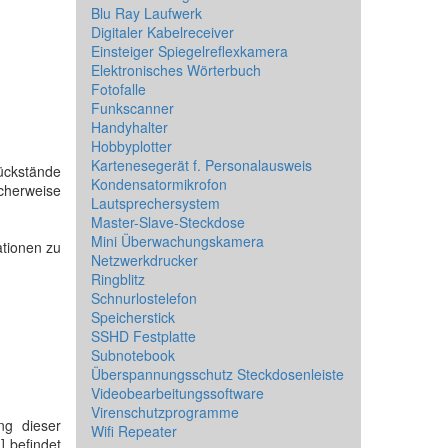
Blu Ray Laufwerk
Digitaler Kabelreceiver
Einsteiger Spiegelreflexkamera
Elektronisches Wörterbuch
Fotofalle
Funkscanner
Handyhalter
Hobbyplotter
Kartenesegerät f. Personalausweis
rückstände
Kondensatormikrofon
icherweise
Lautsprechersystem
Master-Slave-Steckdose
Mini Überwachungskamera
ationen zu
Netzwerkdrucker
Ringblitz
Schnurlostelefon
Speicherstick
SSHD Festplatte
Subnotebook
Überspannungsschutz Steckdosenleiste
Videobearbeitungssoftware
Virenschutzprogramme
ng dieser
Wifi Repeater
1] befindet