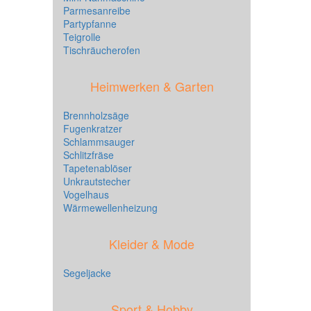
Parmesanreibe
Partypfanne
Teigrolle
Tischräucherofen
Heimwerken & Garten
Brennholzsäge
Fugenkratzer
Schlammsauger
Schlitzfräse
Tapetenablöser
Unkrautstecher
Vogelhaus
Wärmewellenheizung
Kleider & Mode
Segeljacke
Sport & Hobby