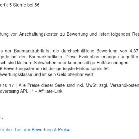
t): 5 Sterne bei 5€
bindung von Anschaffungskosten zu Bewertung und liefert folgendes R
 der Baumarktrubrik ist die durchschnittliche Bewertung von 4.3
egorie bei den Baumarktartikeln. Diese Evaluation erlangen ungefäh
tisch sind kleinere Schwächen oder kundenseitige Enttäuschungen.
6 Bewertungssternen ist der geringste Einkaufspreis 5€.
Bewertungsklasse und ist sein Geld offenbar wert.
0-17 | Alle Preise dieser Seite sind inkl. MwSt. zzgl. Versandkosten |
tising API. | * = Affiliate-Link
n:
tztruhe: Test der Bewertung & Preise