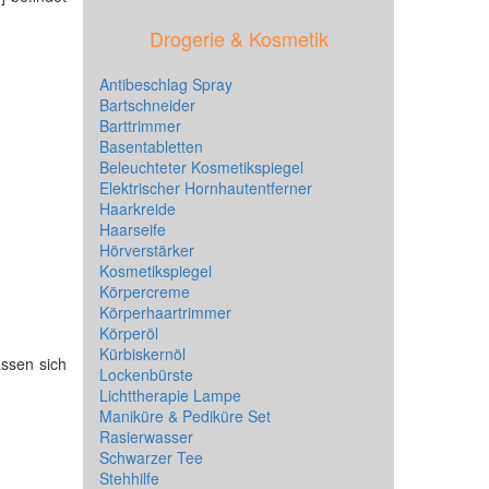
Drogerie & Kosmetik
Antibeschlag Spray
Bartschneider
Barttrimmer
Basentabletten
Beleuchteter Kosmetikspiegel
Elektrischer Hornhautentferner
Haarkreide
Haarseife
Hörverstärker
Kosmetikspiegel
Körpercreme
Körperhaartrimmer
Körperöl
Kürbiskernöl
assen sich
Lockenbürste
Lichttherapie Lampe
Maniküre & Pediküre Set
Rasierwasser
Schwarzer Tee
Stehhilfe