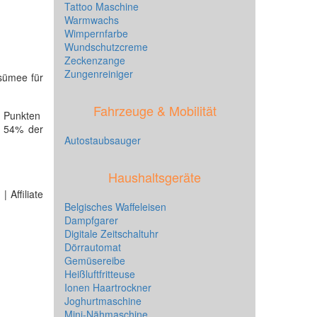
Tattoo Maschine
Warmwachs
Wimpernfarbe
Wundschutzcreme
Zeckenzange
Zungenreiniger
esümee für
Fahrzeuge & Mobilität
7 Punkten
r 54% der
Autostaubsauger
Haushaltsgeräte
 Affiliate
Belgisches Waffeleisen
Dampfgarer
Digitale Zeitschaltuhr
Dörrautomat
Gemüsereibe
Heißluftfritteuse
Ionen Haartrockner
Joghurtmaschine
Mini-Nähmaschine