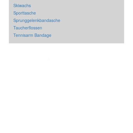
Skiwachs
Sporttasche
Sprunggelenkbandasche
Taucherflossen
Tennisarm Bandage
Impressum
&
Datenschutz
| * = Affiliate Link