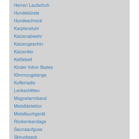
Herren Laufschuh
Hundebürste
Hundeschreck
Karpfenstuhl
Katzenabwehr
Katzengeschirr
Katzenklo
Kettlebell
Kinder Inline Skates
Klimmzugstange
Kofferradio
Lenkschlitten
Magnetarmband
Metalldetektor
Metallsuchgerät
Rückenbandage
Saunaaufguss
Skirucksack