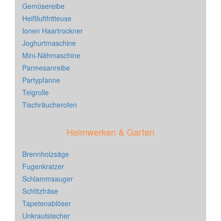
Gemüsereibe
Heißluftfritteuse
Ionen Haartrockner
Joghurtmaschine
Mini-Nähmaschine
Parmesanreibe
Partypfanne
Teigrolle
Tischräucherofen
Heimwerken & Garten
Brennholzsäge
Fugenkratzer
Schlammsauger
Schlitzfräse
Tapetenablöser
Unkrautstecher