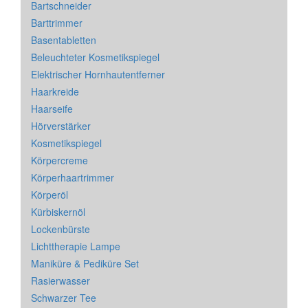
Bartschneider
Barttrimmer
Basentabletten
Beleuchteter Kosmetikspiegel
Elektrischer Hornhautentferner
Haarkreide
Haarseife
Hörverstärker
Kosmetikspiegel
Körpercreme
Körperhaartrimmer
Körperöl
Kürbiskernöl
Lockenbürste
Lichttherapie Lampe
Maniküre & Pediküre Set
Rasierwasser
Schwarzer Tee