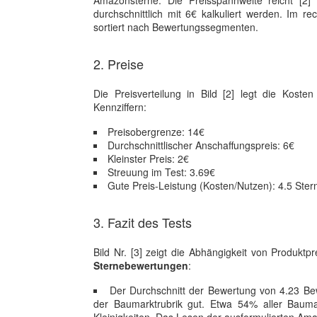
Amazonsterne. Die Preisspannweite reicht [2]
durchschnittlich mit 6€ kalkuliert werden. Im re
sortiert nach Bewertungssegmenten.
2. Preise
Die Preisverteilung in Bild [2] legt die Koste
Kennziffern:
Preisobergrenze: 14€
Durchschnittlischer Anschaffungspreis: 6€
Kleinster Preis: 2€
Streuung im Test: 3.69€
Gute Preis-Leistung (Kosten/Nutzen): 4.5 Ster
3. Fazit des Tests
Bild Nr. [3] zeigt die Abhängigkeit von Produ
Sternebewertungen
:
Der Durchschnitt der Bewertung von 4.23 Bewe
der Baumarktrubrik gut. Etwa 54% aller Baumar