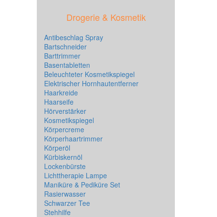
Drogerie & Kosmetik
Antibeschlag Spray
Bartschneider
Barttrimmer
Basentabletten
Beleuchteter Kosmetikspiegel
Elektrischer Hornhautentferner
Haarkreide
Haarseife
Hörverstärker
Kosmetikspiegel
Körpercreme
Körperhaartrimmer
Körperöl
Kürbiskernöl
Lockenbürste
Lichttherapie Lampe
Maniküre & Pediküre Set
Rasierwasser
Schwarzer Tee
Stehhilfe