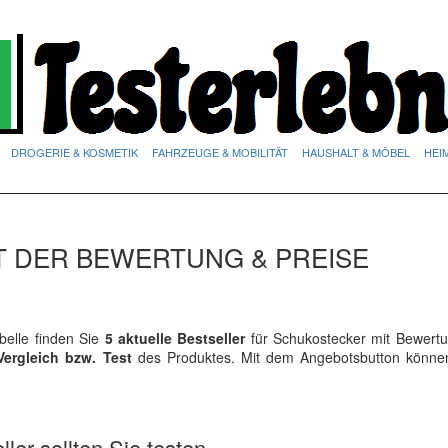
DROGERIE & KOSMETIK
FAHRZEUGE & MOBILITÄT
HAUSHALT & MÖBEL
HEI
T DER BEWERTUNG & PREISE
elle finden Sie
5 aktuelle Bestseller
für Schukostecker mit Bewert
Vergleich bzw. Test
des Produktes. Mit dem Angebotsbutton könne
ler sollten Sie testen