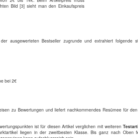
 von 2€ bis 14€. Beim Artikelpreis muss
chten Bild [3] sieht man den Einkaufspreis
n der ausgewerteten Bestseller zugrunde und extrahiert folgende st
ne bei 2€
ktpreisen zu Bewertungen und liefert nachkommendes Resümee für de
rtungspunkten ist für diesen Artikel verglichen mit weiteren
Testart
ktartikel liegen in der zweitbesten Klasse. Bis ganz nach Oben f