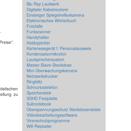
Blu Ray Laufwerk
Digitaler Kabelreceiver
Einsteiger Spiegelreflexkamera
Elektronisches Wörterbuch
Fotofalle
n.
Funkscanner
Handyhalter
Preise*.
Hobbyplotter
Kartenesegerät f. Personalausweis
Kondensatormikrofon
Lautsprechersystem
Master-Slave-Steckdose
Mini Überwachungskamera
Netzwerkdrucker
Ringblitz
Schnurlostelefon
tistischen
Speicherstick
ellung zu
SSHD Festplatte
Subnotebook
Überspannungsschutz Steckdosenleiste
Videobearbeitungssoftware
Virenschutzprogramme
Wifi Repeater