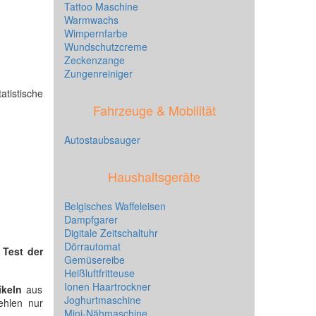
Tattoo Maschine
Warmwachs
Wimpernfarbe
Wundschutzcreme
Zeckenzange
Zungenreiniger
atistische
Fahrzeuge & Mobilität
Autostaubsauger
Haushaltsgeräte
Belgisches Waffeleisen
Dampfgarer
Digitale Zeitschaltuhr
Dörrautomat
n
Test der
Gemüsereibe
Heißluftfritteuse
Ionen Haartrockner
ikeln
aus
Joghurtmaschine
ehlen nur
Mini-Nähmaschine