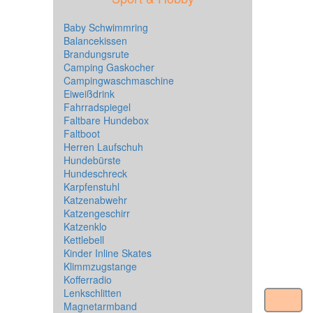
Baby Schwimmring
Balancekissen
Brandungsrute
Camping Gaskocher
Campingwaschmaschine
Eiweißdrink
Fahrradspiegel
Faltbare Hundebox
Faltboot
Herren Laufschuh
Hundebürste
Hundeschreck
Karpfenstuhl
Katzenabwehr
Katzengeschirr
Katzenklo
Kettlebell
Kinder Inline Skates
Klimmzugstange
Kofferradio
Lenkschlitten
Magnetarmband