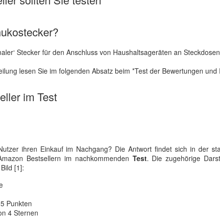
hukostecker?
rmaler‘ Stecker für den Anschluss von Haushaltsageräten an Steckdose
eilung lesen Sie im folgenden Absatz beim *Test der Bewertungen und 
ller im Test
tzer ihren Einkauf im Nachgang? Die Antwort findet sich in der sta
5 Amazon Bestsellern im nachkommenden
Test
. Die zugehörige Darst
ild [1]:
e
.5 Punkten
on 4 Sternen