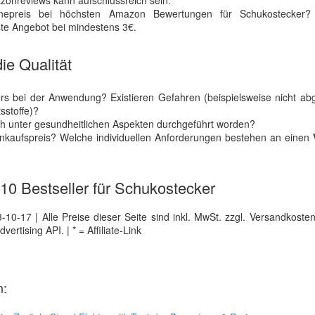
zonreviews kann aufschlussreich sein.
inepreis bei höchsten Amazon Bewertungen für Schukostecker?
ste Angebot bei mindestens 3€.
ie Qualität
rs bei der Anwendung? Existieren Gefahren (beispielsweise nicht ab
sstoffe)?
uch unter gesundheitlichen Aspekten durchgeführt worden?
inkaufspreis? Welche individuellen Anforderungen bestehen an einen
 10 Bestseller für Schukostecker
0-17 | Alle Preise dieser Seite sind inkl. MwSt. zzgl. Versandkosten |
tising API. | * = Affiliate-Link
n: