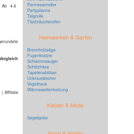
Parmesanreibe
 Ab 4.6
Partypfanne
Teigrolle
Tischräucherofen
Heimwerken & Garten
gerundete
Brennholzsäge
Fugenkratzer
Vergleich
Schlammsauger
Schlitzfräse
Tapetenablöser
Unkrautstecher
Vogelhaus
Wärmewellenheizung
 Affiliate
Kleider & Mode
Segeljacke
Sport & Hobby