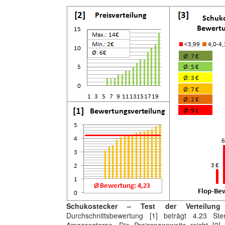
Schukostecker – Test der Verteilun
Durchschnittsbewertung [1] beträgt 4.23 S