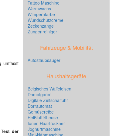
Tattoo Maschine
Warmwachs
Wimpernfarbe
Wundschutzcreme
Zeckenzange
Zungenreiniger
Fahrzeuge & Mobilität
Autostaubsauger
ng umfasst
Haushaltsgeräte
Belgisches Waffeleisen
Dampfgarer
Digitale Zeitschaltuhr
Dörrautomat
Gemüsereibe
Heißluftfritteuse
Ionen Haartrockner
Joghurtmaschine
n
Test der
Mini-Nähmaschine