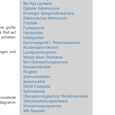
Blu Ray Laufwerk
Digitaler Kabelreceiver
Einsteiger Spiegelreflexkamera
Elektronisches Wörterbuch
Fotofalle
ine große
Funkscanner
es Rad auf
Handyhalter
t anheben
Hobbyplotter
Kartenesegerät f. Personalausweis
Kondensatormikrofon
ungen und
Lautsprechersystem
Master-Slave-Steckdose
Mini Überwachungskamera
Netzwerkdrucker
Ringblitz
Schnurlostelefon
Speicherstick
SSHD Festplatte
Subnotebook
Überspannungsschutz Steckdosenleiste
enmaterial
Videobearbeitungssoftware
endiagramm
Virenschutzprogramme
Wifi Repeater