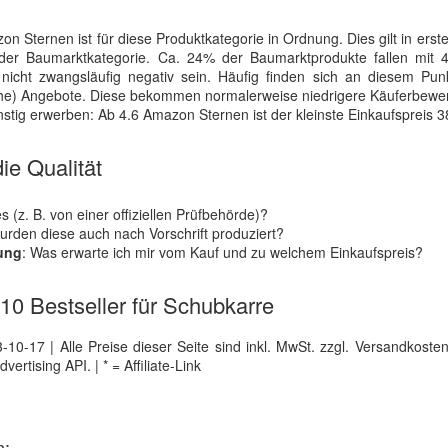
 Sternen ist für diese Produktkategorie in Ordnung. Dies gilt in erster
er Baumarktkategorie. Ca. 24% der Baumarktprodukte fallen mit 4
icht zwangsläufig negativ sein. Häufig finden sich an diesem Pun
rische) Angebote. Diese bekommen normalerweise niedrigere Käuferbewe
stig erwerben: Ab 4.6 Amazon Sternen ist der kleinste Einkaufspreis 3
ie Qualität
 (z. B. von einer offiziellen Prüfbehörde)?
wurden diese auch nach Vorschrift produziert?
tung
: Was erwarte ich mir vom Kauf und zu welchem Einkaufspreis?
 10 Bestseller für Schubkarre
0-17 | Alle Preise dieser Seite sind inkl. MwSt. zzgl. Versandkosten |
tising API. | * = Affiliate-Link
n: