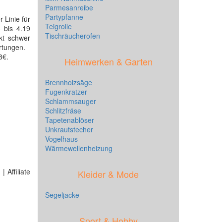
Parmesanreibe
Partypfanne
 Linie für
Teigrolle
 bis 4.19
Tischräucherofen
kt schwer
rtungen.
8€.
Heimwerken & Garten
Brennholzsäge
Fugenkratzer
Schlammsauger
Schlitzfräse
Tapetenablöser
Unkrautstecher
Vogelhaus
Wärmewellenheizung
 Affiliate
Kleider & Mode
Segeljacke
Sport & Hobby