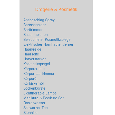
Drogerie & Kosmetik
Antibeschlag Spray
Bartschneider
Barttrimmer
Basentabletten
Beleuchteter Kosmetikspiegel
Elektrischer Hornhautentferner
Haarkreide
Haarseife
Hörverstärker
Kosmetikspiegel
Körpercreme
Körperhaartrimmer
Körperöl
Kürbiskernöl
Lockenbürste
Lichttherapie Lampe
Maniküre & Pediküre Set
Rasierwasser
Schwarzer Tee
Stehhilfe