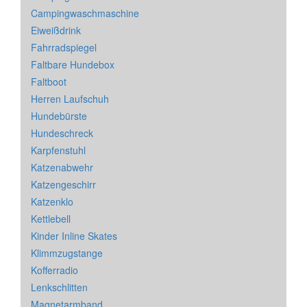
Campingwaschmaschine
Eiweißdrink
Fahrradspiegel
Faltbare Hundebox
Faltboot
Herren Laufschuh
Hundebürste
Hundeschreck
Karpfenstuhl
Katzenabwehr
Katzengeschirr
Katzenklo
Kettlebell
Kinder Inline Skates
Klimmzugstange
Kofferradio
Lenkschlitten
Magnetarmband