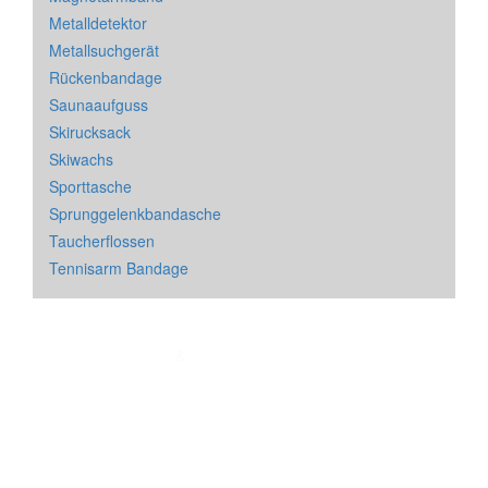
Metalldetektor
Metallsuchgerät
Rückenbandage
Saunaaufguss
Skirucksack
Skiwachs
Sporttasche
Sprunggelenkbandasche
Taucherflossen
Tennisarm Bandage
Impressum
&
Datenschutz
| * = Affiliate Link