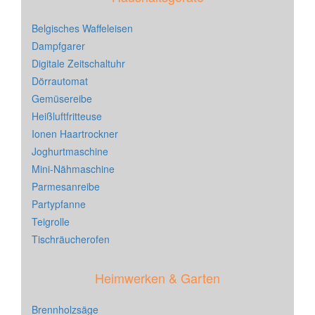
Belgisches Waffeleisen
Dampfgarer
Digitale Zeitschaltuhr
Dörrautomat
Gemüsereibe
Heißluftfritteuse
Ionen Haartrockner
Joghurtmaschine
Mini-Nähmaschine
Parmesanreibe
Partypfanne
Teigrolle
Tischräucherofen
Heimwerken & Garten
Brennholzsäge