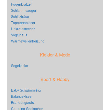
Fugenkratzer
Schlammsauger
Schlitzfräse
Tapetenablöser
Unkrautstecher
Vogelhaus
Wärmewellenheizung
Kleider & Mode
Segeljacke
Sport & Hobby
Baby Schwimmring
Balancekissen
Brandungsrute
Camping Gaskocher