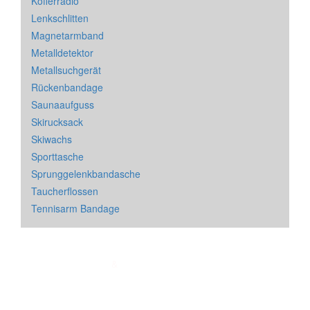
Kofferradio
Lenkschlitten
Magnetarmband
Metalldetektor
Metallsuchgerät
Rückenbandage
Saunaaufguss
Skirucksack
Skiwachs
Sporttasche
Sprunggelenkbandasche
Taucherflossen
Tennisarm Bandage
Impressum
&
Datenschutz
| * = Affiliate Link