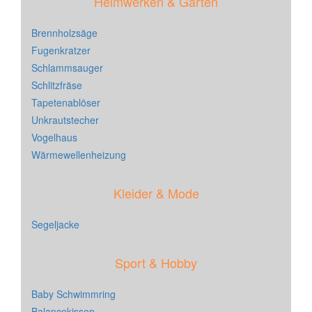
Heimwerken & Garten
Brennholzsäge
Fugenkratzer
Schlammsauger
Schlitzfräse
Tapetenablöser
Unkrautstecher
Vogelhaus
Wärmewellenheizung
Kleider & Mode
Segeljacke
Sport & Hobby
Baby Schwimmring
Balancekissen