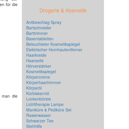
en für die
Drogerie & Kosmetik
Antibeschlag Spray
Bartschneider
Barttrimmer
Basentabletten
Beleuchteter Kosmetikspiegel
Elektrischer Hornhautentferner
Haarkreide
Haarseife
Hörverstärker
Kosmetikspiegel
Körpercreme
Körperhaartrimmer
Körperöl
Kürbiskernöl
n man die
Lockenbürste
Lichttherapie Lampe
Maniküre & Pediküre Set
Rasierwasser
Schwarzer Tee
Stehhilfe