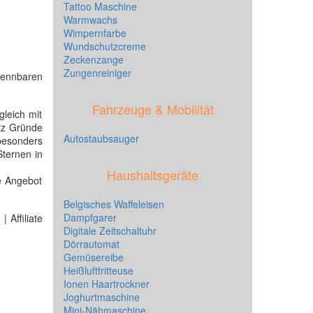
Tattoo Maschine
Warmwachs
Wimpernfarbe
Wundschutzcreme
Zeckenzange
Zungenreiniger
rkennbaren
Fahrzeuge & Mobilität
gleich mit
otz Gründe
Autostaubsauger
besonders
Sternen in
Haushaltsgeräte
e Angebot
Belgisches Waffeleisen
Dampfgarer
 Affiliate
Digitale Zeitschaltuhr
Dörrautomat
Gemüsereibe
Heißluftfritteuse
Ionen Haartrockner
Joghurtmaschine
Mini-Nähmaschine