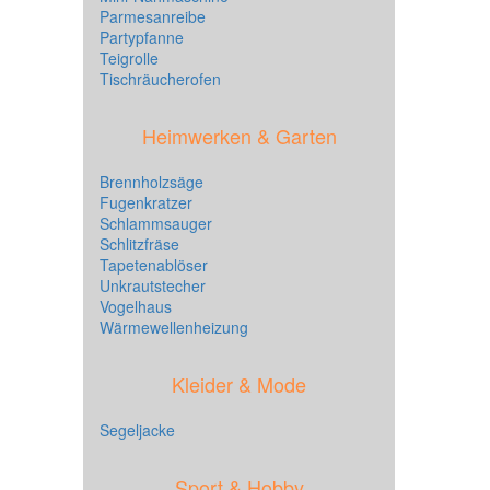
Parmesanreibe
Partypfanne
Teigrolle
Tischräucherofen
Heimwerken & Garten
Brennholzsäge
Fugenkratzer
Schlammsauger
Schlitzfräse
Tapetenablöser
Unkrautstecher
Vogelhaus
Wärmewellenheizung
Kleider & Mode
Segeljacke
Sport & Hobby