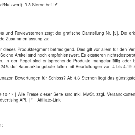
d/Nutzwert): 3.3 Sterne bei 1€
is und Reviewsternen zeigt die grafische Darstellung Nr. [3]. Die e
de Zusammenfassung zu:
r dieses Produktsegment befriedigend. Dies gilt vor allem für den Ver
Solche Artikel sind noch empfehlenswert. Es existieren nichtsdestotr
n. In der Regel sind entsprechende Produkte mangelanfällig oder 
. 24% der Baumarktangebote fallen mit Beurteilungen von 4 bis 4.19 
Amazon Bewertungen für Schloss? Ab 4.6 Sternen liegt das günstigst
0-17 | Alle Preise dieser Seite sind inkl. MwSt. zzgl. Versandkosten |
tising API. | * = Affiliate-Link
n: