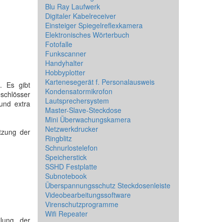
Blu Ray Laufwerk
Digitaler Kabelreceiver
Einsteiger Spiegelreflexkamera
Elektronisches Wörterbuch
Fotofalle
Funkscanner
Handyhalter
Hobbyplotter
Kartenesegerät f. Personalausweis
. Es gibt
Kondensatormikrofon
eschlösser
Lautsprechersystem
und extra
Master-Slave-Steckdose
Mini Überwachungskamera
Netzwerkdrucker
tzung der
Ringblitz
Schnurlostelefon
Speicherstick
SSHD Festplatte
Subnotebook
Überspannungsschutz Steckdosenleiste
Videobearbeitungssoftware
Virenschutzprogramme
Wifi Repeater
lung der