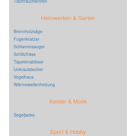
Tischräucherofen
Heimwerken & Garten
Brennholzsäge
Fugenkratzer
Schlammsauger
Schlitzfräse
Tapetenablöser
Unkrautstecher
Vogelhaus
Wärmewellenheizung
Kleider & Mode
Segeljacke
Sport & Hobby