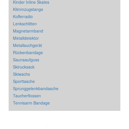
Kinder Inline Skates
Klimmzugstange
Kofferradio
Lenkschlitten
Magnetarmband
Metalldetektor
Metallsuchgerät
Rückenbandage
Saunaaufguss
Skirucksack
Skiwachs
Sporttasche
Sprunggelenkbandasche
Taucherflossen
Tennisarm Bandage
Impressum
&
Datenschutz
| * = Affiliate Link