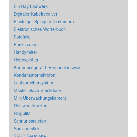
Blu Ray Laufwerk
Digitaler Kabelreceiver
Einsteiger Spiegelreflexkamera
Elektronisches Wörterbuch
Fotofalle
Funkscanner
Handyhalter
Hobbyplotter
Kartenesegerät f. Personalausweis
Kondensatormikrofon
Lautsprechersystem
Master-Slave-Steckdose
Mini Überwachungskamera
Netzwerkdrucker
Ringblitz
Schnurlostelefon
Speicherstick
SSHD Festplatte